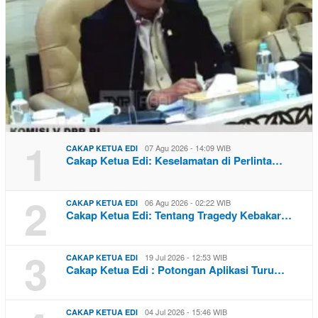
1
07 Agu 2026 - 14:09 WIB
CAKAP KETUA EDI
Cakap Ketua Edi: Keselamatan di Perlinta…
2
06 Agu 2026 - 02:22 WIB
CAKAP KETUA EDI
Cakap Ketua Edi: Tentang Tragedy Kebakar…
3
19 Jul 2026 - 12:53 WIB
CAKAP KETUA EDI
Cakap Ketua Edi : Potongan Aplikasi Turu…
04 Jul 2026 - 15:46 WIB
CAKAP KETUA EDI