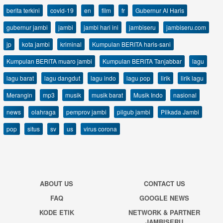
berita terkini
covid-19
en
film
fr
Gubernur Al Haris
gubernur jambi
jambi
jambi hari ini
jambiseru
jambiseru.com
jp
kota jambi
kriminal
Kumpulan BERITA haris-sani
Kumpulan BERITA muaro jambi
Kumpulan BERITA Tanjabbar
lagu
lagu barat
lagu dangdut
lagu indo
lagu pop
lirik
lirik lagu
Merangin
mp3
musik
musik barat
Musik Indo
nasional
news
olahraga
pemprov jambi
pilgub jambi
Pilkada Jambi
pop
situs
sv
us
virus corona
ABOUT US
CONTACT US
FAQ
GOOGLE NEWS
KODE ETIK
NETWORK & PARTNER
JAMBISERU