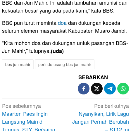
BBS dan Jun Mahir. Ini adalah tambahan amunisi dan
kekuatan besar yang ada pada kami,” kata BBS.
BBS pun turut meminta
doa
dan dukungan kepada
seluruh elemen masyarakat Kabupaten Muaro Jambi.
“Kita mohon doa dan dukungan untuk pasangan BBS-
Jun Mahir,” tutupnya.
(uda)
bbs jun mahir
perindo usung bbs jun mahir
SEBARKAN
Navigasi
Pos sebelumnya
Pos berikutnya
pos
Maarten Paes Ingin
Nyanyikan, Lirik Lagu
Langsung Main di
Jangan Pernah Berubah
Timnas, STY: Bersaing
– ST12 mj