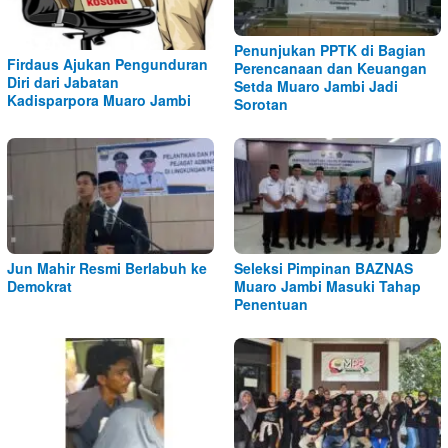
Penunjukan PPTK di Bagian
Firdaus Ajukan Pengunduran
Perencanaan dan Keuangan
Diri dari Jabatan
Setda Muaro Jambi Jadi
Kadisparpora Muaro Jambi
Sorotan
Jun Mahir Resmi Berlabuh ke
Seleksi Pimpinan BAZNAS
Demokrat
Muaro Jambi Masuki Tahap
Penentuan