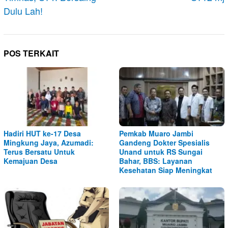
Dulu Lah!
POS TERKAIT
Hadiri HUT ke-17 Desa
Pemkab Muaro Jambi
Mingkung Jaya, Azumadi:
Gandeng Dokter Spesialis
Terus Bersatu Untuk
Unand untuk RS Sungai
Kemajuan Desa
Bahar, BBS: Layanan
Kesehatan Siap Meningkat