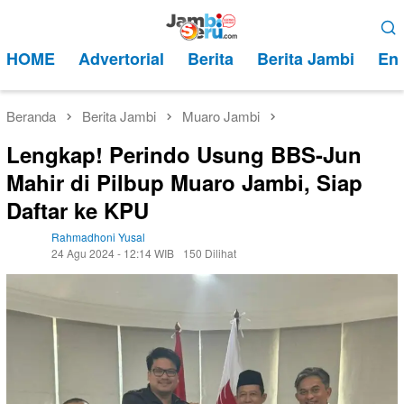
Loncat
Menu
ke
Mobile
HOME
Advertorial
Berita
Berita Jambi
Ent
konten
Beranda
Berita Jambi
Muaro Jambi
Lengkap! Perindo Usung BBS-Jun
Mahir di Pilbup Muaro Jambi, Siap
Daftar ke KPU
Rahmadhoni Yusal
24 Agu 2024 - 12:14 WIB
150 Dilihat