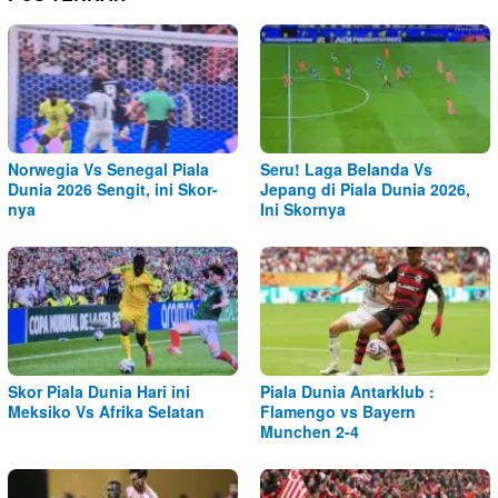
Norwegia Vs Senegal Piala
Seru! Laga Belanda Vs
Dunia 2026 Sengit, ini Skor-
Jepang di Piala Dunia 2026,
nya
Ini Skornya
Skor Piala Dunia Hari ini
Piala Dunia Antarklub :
Meksiko Vs Afrika Selatan
Flamengo vs Bayern
Munchen 2-4