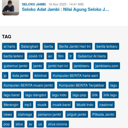
16 Nov 2025 - 14:41 WIB
SELOKO JAMBI
Seloko Adat Jambi : Nilai Agung Seloko J…
TAG
al haris
Batanghari
berita
Berita Jambi Hari Ini
berita terbaru
berita terkini
covid-19
en
film
fr
Gubernur Al Haris
gubernur jambi
jambi
jambi hari ini
jambiseru
jambiseru.com
jp
kota jambi
kriminal
Kumpulan BERITA haris-sani
Kumpulan BERITA muaro jambi
Kumpulan BERITA Tanjabbar
lagu
lagu barat
lagu dangdut
lagu indo
lagu pop
lirik
lirik lagu
Merangin
mp3
musik
musik barat
Musik Indo
nasional
news
olahraga
pemprov jambi
pilgub jambi
Pilkada Jambi
pop
situs
sv
us
virus corona