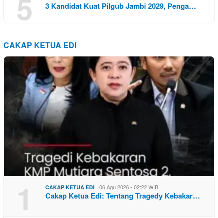
5
3 Kandidat Kuat Pilgub Jambi 2029, Penga…
CAKAP KETUA EDI
1
06 Agu 2026 - 02:22 WIB
CAKAP KETUA EDI
Cakap Ketua Edi: Tentang Tragedy Kebakar…