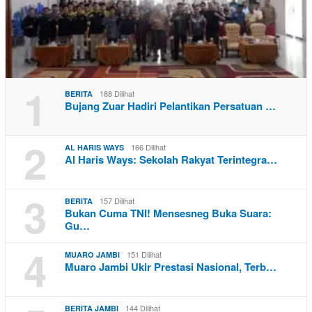
1
188 Dilihat
BERITA
Bujang Zuar Hadiri Pelantikan Persatuan …
2
166 Dilihat
AL HARIS WAYS
Al Haris Ways: Sekolah Rakyat Terintegra…
3
157 Dilihat
BERITA
Bukan Cuma TNI! Mensesneg Buka Suara:
Gu…
4
151 Dilihat
MUARO JAMBI
Muaro Jambi Ukir Prestasi Nasional, Terb…
144 Dilihat
BERITA JAMBI