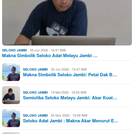
05 Jun 2026 - 16:51 WIB
SELOKO JAMBI
Makna Simbolik Seloko Adat Melayu Jambi …
02 Jun 2026 - 13:47 WIB
SELOKO JAMBI
Makna Simbolik Seloko Jambi: Petai Dak B…
19 Mei 2026 - 16:20 WIB
SELOKO JAMBI
Semiotika Seloko Melayu Jambi: Akar Kuat…
20 Nov 2025 - 19:39 WIB
SELOKO JAMBI
Seloko Adat Jambi : Makna Akar Menurut E…