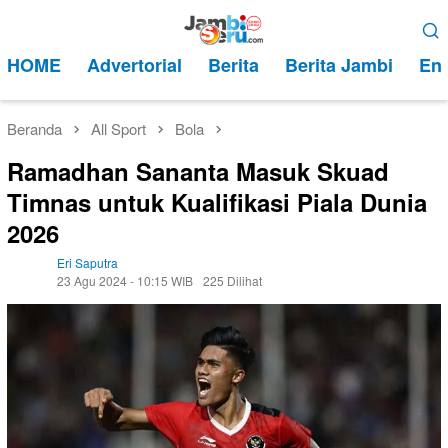
Loncat
Menu
ke
Mobile
HOME
Advertorial
Berita
Berita Jambi
Ent
konten
Beranda
All Sport
Bola
Ramadhan Sananta Masuk Skuad
Timnas untuk Kualifikasi Piala Dunia
2026
Eri Saputra
23 Agu 2024 - 10:15 WIB
225 Dilihat