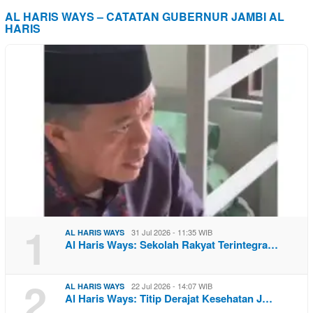
AL HARIS WAYS – CATATAN GUBERNUR JAMBI AL
HARIS
1
31 Jul 2026 - 11:35 WIB
AL HARIS WAYS
Al Haris Ways: Sekolah Rakyat Terintegra…
2
22 Jul 2026 - 14:07 WIB
AL HARIS WAYS
Al Haris Ways: Titip Derajat Kesehatan J…