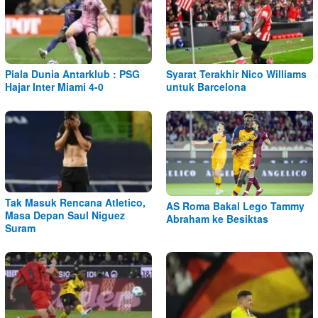
Piala Dunia Antarklub : PSG
Syarat Terakhir Nico Williams
Hajar Inter Miami 4-0
untuk Barcelona
Tak Masuk Rencana Atletico,
AS Roma Bakal Lego Tammy
Masa Depan Saul Niguez
Abraham ke Besiktas
Suram