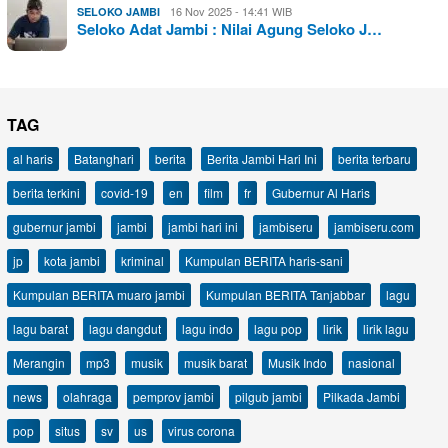
16 Nov 2025 - 14:41 WIB
SELOKO JAMBI
Seloko Adat Jambi : Nilai Agung Seloko J…
TAG
al haris
Batanghari
berita
Berita Jambi Hari Ini
berita terbaru
berita terkini
covid-19
en
film
fr
Gubernur Al Haris
gubernur jambi
jambi
jambi hari ini
jambiseru
jambiseru.com
jp
kota jambi
kriminal
Kumpulan BERITA haris-sani
Kumpulan BERITA muaro jambi
Kumpulan BERITA Tanjabbar
lagu
lagu barat
lagu dangdut
lagu indo
lagu pop
lirik
lirik lagu
Merangin
mp3
musik
musik barat
Musik Indo
nasional
news
olahraga
pemprov jambi
pilgub jambi
Pilkada Jambi
pop
situs
sv
us
virus corona