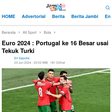
Loncat
Menu
ke
Mobile
HOME
Advertorial
Berita
Berita Jambi
Ent
konten
Beranda
All Sport
Bola
Euro 2024 : Portugal ke 16 Besar usai
Tekuk Turki
Eri Saputra
23 Jun 2024 - 20:03 WIB
181 Dilihat