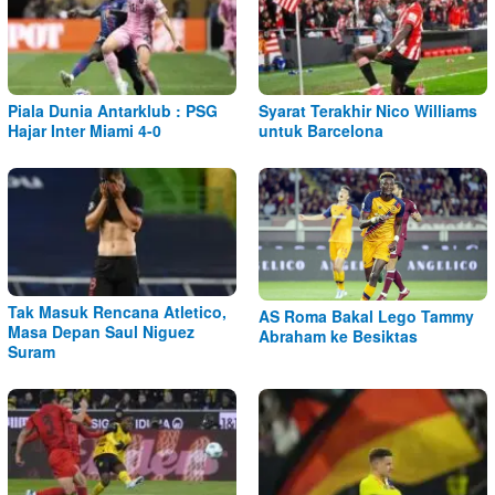
Piala Dunia Antarklub : PSG
Syarat Terakhir Nico Williams
Hajar Inter Miami 4-0
untuk Barcelona
Tak Masuk Rencana Atletico,
AS Roma Bakal Lego Tammy
Masa Depan Saul Niguez
Abraham ke Besiktas
Suram