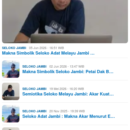
05 Jun 2026 - 16:51 WIB
SELOKO JAMBI
Makna Simbolik Seloko Adat Melayu Jambi …
02 Jun 2026 - 13:47 WIB
SELOKO JAMBI
Makna Simbolik Seloko Jambi: Petai Dak B…
19 Mei 2026 - 16:20 WIB
SELOKO JAMBI
Semiotika Seloko Melayu Jambi: Akar Kuat…
20 Nov 2025 - 19:39 WIB
SELOKO JAMBI
Seloko Adat Jambi : Makna Akar Menurut E…