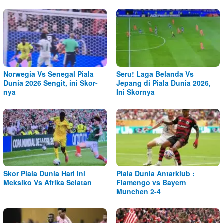
Norwegia Vs Senegal Piala
Seru! Laga Belanda Vs
Dunia 2026 Sengit, ini Skor-
Jepang di Piala Dunia 2026,
nya
Ini Skornya
Skor Piala Dunia Hari ini
Piala Dunia Antarklub :
Meksiko Vs Afrika Selatan
Flamengo vs Bayern
Munchen 2-4