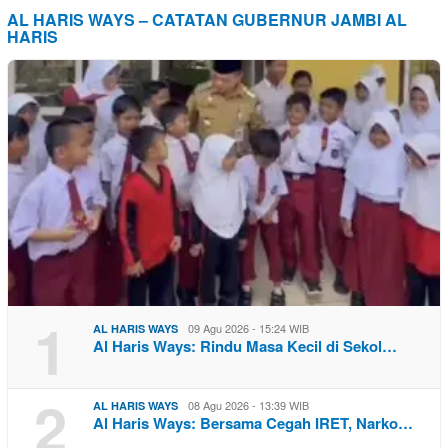
AL HARIS WAYS – CATATAN GUBERNUR JAMBI AL
HARIS
1
09 Agu 2026 - 15:24 WIB
AL HARIS WAYS
Al Haris Ways: Rindu Masa Kecil di Sekol…
2
08 Agu 2026 - 13:39 WIB
AL HARIS WAYS
Al Haris Ways: Bersama Cegah IRET, Narko…