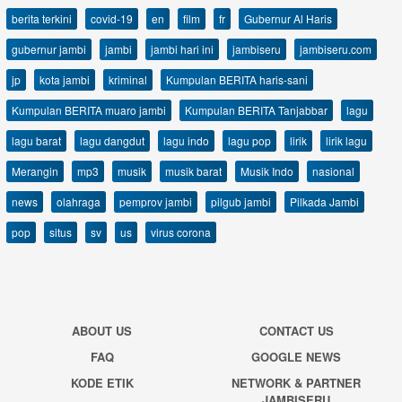
berita terkini
covid-19
en
film
fr
Gubernur Al Haris
gubernur jambi
jambi
jambi hari ini
jambiseru
jambiseru.com
jp
kota jambi
kriminal
Kumpulan BERITA haris-sani
Kumpulan BERITA muaro jambi
Kumpulan BERITA Tanjabbar
lagu
lagu barat
lagu dangdut
lagu indo
lagu pop
lirik
lirik lagu
Merangin
mp3
musik
musik barat
Musik Indo
nasional
news
olahraga
pemprov jambi
pilgub jambi
Pilkada Jambi
pop
situs
sv
us
virus corona
ABOUT US
CONTACT US
FAQ
GOOGLE NEWS
KODE ETIK
NETWORK & PARTNER
JAMBISERU