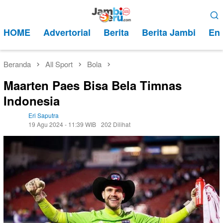
Loncat
Menu
ke
Mobile
HOME
Advertorial
Berita
Berita Jambi
Ent
konten
Beranda
All Sport
Bola
Maarten Paes Bisa Bela Timnas
Indonesia
Eri Saputra
19 Agu 2024 - 11:39 WIB
202 Dilihat