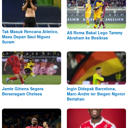
Tak Masuk Rencana Atletico,
AS Roma Bakal Lego Tammy
Masa Depan Saul Niguez
Abraham ke Besiktas
Suram
Jamie Gittens Segera
Ingin Didepak Barcelona,
Berseragam Chelsea
Marc-Andre ter Stegen Ngotot
Bertahan