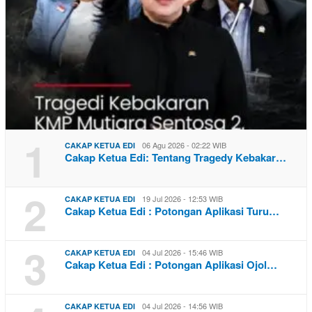
1
06 Agu 2026 - 02:22 WIB
CAKAP KETUA EDI
Cakap Ketua Edi: Tentang Tragedy Kebakar…
2
19 Jul 2026 - 12:53 WIB
CAKAP KETUA EDI
Cakap Ketua Edi : Potongan Aplikasi Turu…
3
04 Jul 2026 - 15:46 WIB
CAKAP KETUA EDI
Cakap Ketua Edi : Potongan Aplikasi Ojol…
04 Jul 2026 - 14:56 WIB
CAKAP KETUA EDI