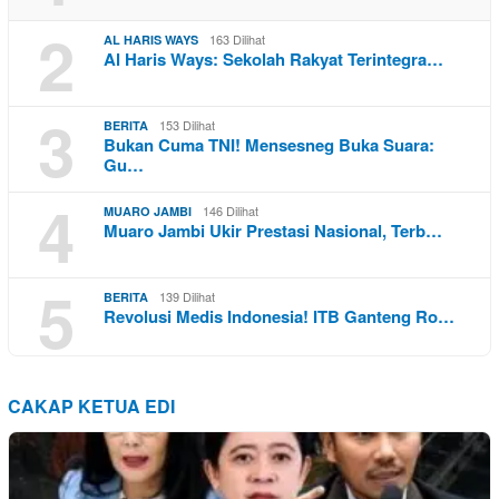
2
163 Dilihat
AL HARIS WAYS
Al Haris Ways: Sekolah Rakyat Terintegra…
3
153 Dilihat
BERITA
Bukan Cuma TNI! Mensesneg Buka Suara:
Gu…
4
146 Dilihat
MUARO JAMBI
Muaro Jambi Ukir Prestasi Nasional, Terb…
5
139 Dilihat
BERITA
Revolusi Medis Indonesia! ITB Ganteng Ro…
CAKAP KETUA EDI