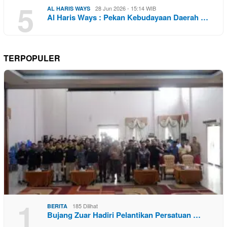
5
28 Jun 2026 - 15:14 WIB
AL HARIS WAYS
Al Haris Ways : Pekan Kebudayaan Daerah …
TERPOPULER
1
185 Dilihat
BERITA
Bujang Zuar Hadiri Pelantikan Persatuan …