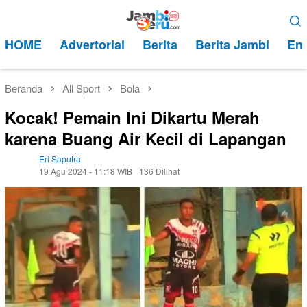
Loncat
Menu
ke
Mobile
HOME
Advertorial
Berita
Berita Jambi
Ent
konten
Beranda
All Sport
Bola
Kocak! Pemain Ini Dikartu Merah
karena Buang Air Kecil di Lapangan
Eri Saputra
19 Agu 2024 - 11:18 WIB
136 Dilihat