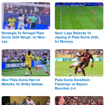
Norwegia Vs Senegal Piala
Seru! Laga Belanda Vs
Dunia 2026 Sengit, ini Skor-
Jepang di Piala Dunia 2026,
nya
Ini Skornya
Skor Piala Dunia Hari ini
Piala Dunia Antarklub :
Meksiko Vs Afrika Selatan
Flamengo vs Bayern
Munchen 2-4