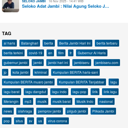
16 Nov 2025 - 14:41 WIB
SELOKO JAMBI
Seloko Adat Jambi : Nilai Agung Seloko J…
TAG
al haris
Batanghari
berita
Berita Jambi Hari Ini
berita terbaru
berita terkini
covid-19
en
film
fr
Gubernur Al Haris
gubernur jambi
jambi
jambi hari ini
jambiseru
jambiseru.com
jp
kota jambi
kriminal
Kumpulan BERITA haris-sani
Kumpulan BERITA muaro jambi
Kumpulan BERITA Tanjabbar
lagu
lagu barat
lagu dangdut
lagu indo
lagu pop
lirik
lirik lagu
Merangin
mp3
musik
musik barat
Musik Indo
nasional
news
olahraga
pemprov jambi
pilgub jambi
Pilkada Jambi
pop
situs
sv
us
virus corona