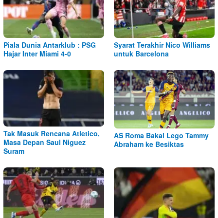
Piala Dunia Antarklub : PSG
Syarat Terakhir Nico Williams
Hajar Inter Miami 4-0
untuk Barcelona
Tak Masuk Rencana Atletico,
AS Roma Bakal Lego Tammy
Masa Depan Saul Niguez
Abraham ke Besiktas
Suram