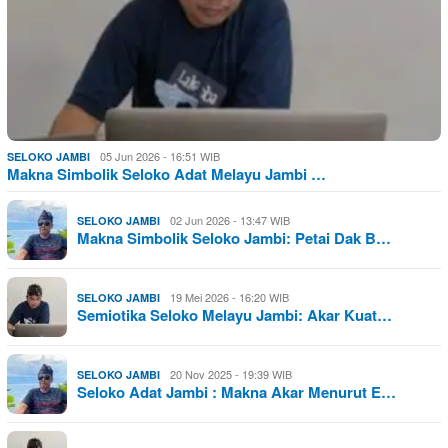
05 Jun 2026 - 16:51 WIB
SELOKO JAMBI
Makna Simbolik Seloko Adat Melayu Jambi …
02 Jun 2026 - 13:47 WIB
SELOKO JAMBI
Makna Simbolik Seloko Jambi: Petai Dak B…
19 Mei 2026 - 16:20 WIB
SELOKO JAMBI
Semiotika Seloko Melayu Jambi: Akar Kuat…
20 Nov 2025 - 19:39 WIB
SELOKO JAMBI
Seloko Adat Jambi : Makna Akar Menurut E…