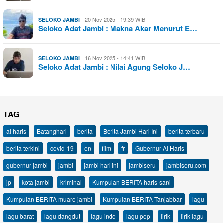
20 Nov 2025 - 19:39 WIB
SELOKO JAMBI
Seloko Adat Jambi : Makna Akar Menurut E…
16 Nov 2025 - 14:41 WIB
SELOKO JAMBI
Seloko Adat Jambi : Nilai Agung Seloko J…
TAG
al haris
Batanghari
berita
Berita Jambi Hari Ini
berita terbaru
berita terkini
covid-19
en
film
fr
Gubernur Al Haris
gubernur jambi
jambi
jambi hari ini
jambiseru
jambiseru.com
jp
kota jambi
kriminal
Kumpulan BERITA haris-sani
Kumpulan BERITA muaro jambi
Kumpulan BERITA Tanjabbar
lagu
lagu barat
lagu dangdut
lagu indo
lagu pop
lirik
lirik lagu