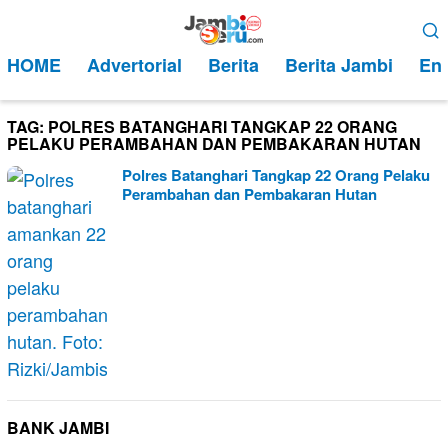
Loncat
Menu
ke
Mobile
HOME
Advertorial
Berita
Berita Jambi
Ent
konten
TAG:
POLRES BATANGHARI TANGKAP 22 ORANG
PELAKU PERAMBAHAN DAN PEMBAKARAN HUTAN
Polres Batanghari Tangkap 22 Orang Pelaku
Perambahan dan Pembakaran Hutan
BANK JAMBI