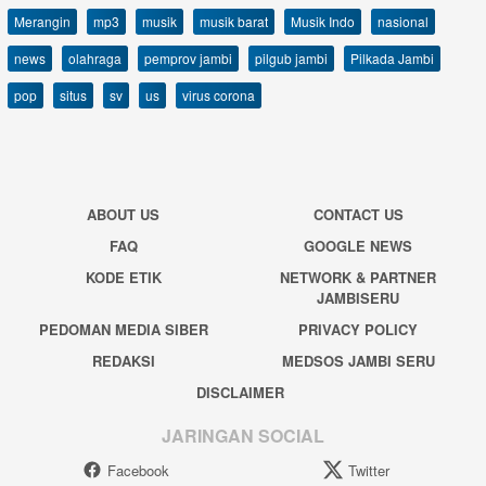
Merangin
mp3
musik
musik barat
Musik Indo
nasional
news
olahraga
pemprov jambi
pilgub jambi
Pilkada Jambi
pop
situs
sv
us
virus corona
ABOUT US
CONTACT US
FAQ
GOOGLE NEWS
KODE ETIK
NETWORK & PARTNER
JAMBISERU
PEDOMAN MEDIA SIBER
PRIVACY POLICY
REDAKSI
MEDSOS JAMBI SERU
DISCLAIMER
JARINGAN SOCIAL
Facebook
Twitter