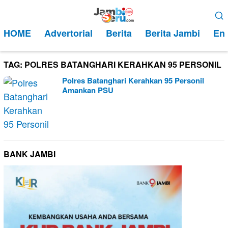
Loncat
Menu
ke
Mobile
HOME
Advertorial
Berita
Berita Jambi
Ent
konten
TAG:
POLRES BATANGHARI KERAHKAN 95 PERSONIL
Polres Batanghari Kerahkan 95 Personil
Amankan PSU
BANK JAMBI