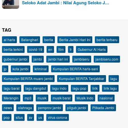
Seloko Adat Jambi : Nilai Agung Seloko J…
TAG
al haris
Batanghari
berita
Berita Jambi Hari Ini
berita terbaru
berita terkini
covid-19
en
film
fr
Gubernur Al Haris
gubernur jambi
jambi
jambi hari ini
jambiseru
jambiseru.com
jp
kota jambi
kriminal
Kumpulan BERITA haris-sani
Kumpulan BERITA muaro jambi
Kumpulan BERITA Tanjabbar
lagu
lagu barat
lagu dangdut
lagu indo
lagu pop
lirik
lirik lagu
Merangin
mp3
musik
musik barat
Musik Indo
nasional
news
olahraga
pemprov jambi
pilgub jambi
Pilkada Jambi
pop
situs
sv
us
virus corona