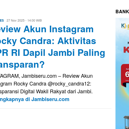
BANK
Evo
27 Nov 2025 - 14:00 WIB
ES
view Akun Instagram
Kusnady
cky Candra: Aktivitas
R RI Dapil Jambi Paling
ansparan?
AGRAM, Jambiseru.com – Review Akun
agram Rocky Candra @rocky_candra12:
sparansi Digital Wakil Rakyat dari Jambi.
engkapnya di Jambiseru.com