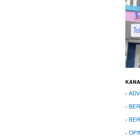
KANA
-
ADV
-
BER
-
BER
-
OPI