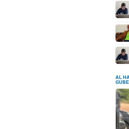
AL H
GUBE