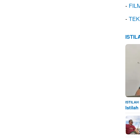
-
FIL
-
TEK
ISTI
ISTILA
Istila