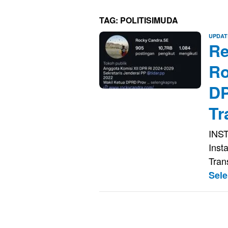
TAG:
POLITISIMUDA
UPDAT
Re
Ro
DP
Tr
INST
Inst
Tran
Sel