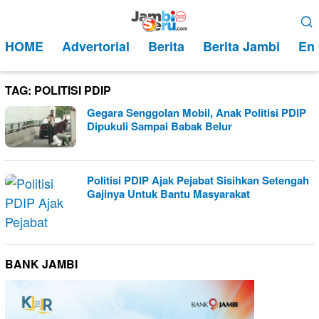
Loncat
Menu
ke
Mobile
HOME
Advertorial
Berita
Berita Jambi
Ent
konten
TAG:
POLITISI PDIP
Gegara Senggolan Mobil, Anak Politisi PDIP
Dipukuli Sampai Babak Belur
Politisi PDIP Ajak Pejabat Sisihkan Setengah
Gajinya Untuk Bantu Masyarakat
BANK JAMBI