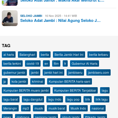
Seloko Adat Jambi : Makna Akar Menurut E…
16 Nov 2025 - 14:41 WIB
SELOKO JAMBI
Seloko Adat Jambi : Nilai Agung Seloko J…
TAG
al haris
Batanghari
berita
Berita Jambi Hari Ini
berita terbaru
berita terkini
covid-19
en
film
fr
Gubernur Al Haris
gubernur jambi
jambi
jambi hari ini
jambiseru
jambiseru.com
jp
kota jambi
kriminal
Kumpulan BERITA haris-sani
Kumpulan BERITA muaro jambi
Kumpulan BERITA Tanjabbar
lagu
lagu barat
lagu dangdut
lagu indo
lagu pop
lirik
lirik lagu
Merangin
mp3
musik
musik barat
Musik Indo
nasional
news
olahraga
pemprov jambi
pilgub jambi
Pilkada Jambi