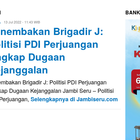
N
BANK
Evo
13 Jul 2022 - 11:43 WIB
A
nembakan Brigadir J:
Kusnady
litisi PDI Perjuangan
gkap Dugaan
janggalan
mbakan Brigadir J: Politisi PDI Perjuangan
ap Dugaan Kejanggalan Jambi Seru – Politisi
Perjuangan,
Selengkapnya di Jambiseru.com