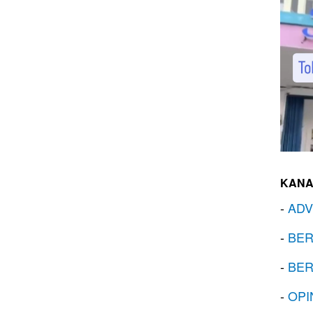
KANA
-
ADV
-
BER
-
BER
-
OPI