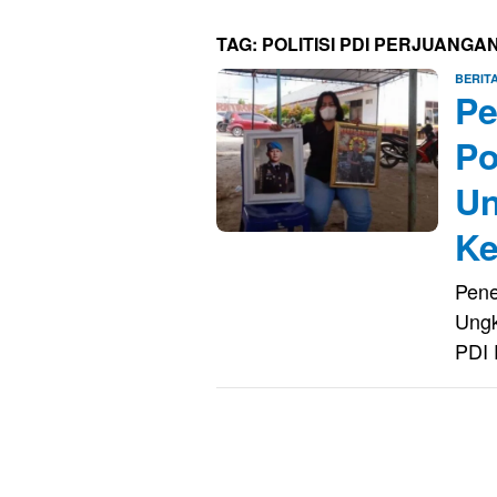
TAG:
POLITISI PDI PERJUANGA
BERIT
Pe
Po
Un
Ke
Pene
Ungk
PDI 