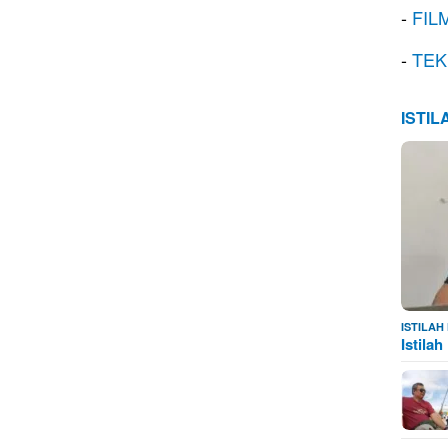
-
FIL
-
TEK
ISTI
ISTILA
Istila