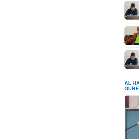
AL H
GUBE