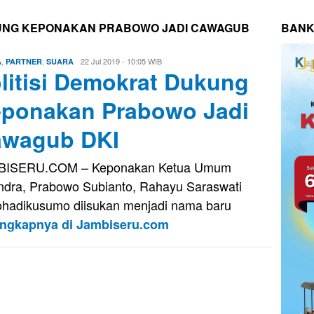
KUNG KEPONAKAN PRABOWO JADI CAWAGUB
BANK
,
,
Eri
22 Jul 2019 - 10:05 WIB
A
PARTNER
SUARA
litisi Demokrat Dukung
Saputra
ponakan Prabowo Jadi
wagub DKI
BISERU.COM – Keponakan Ketua Umum
ndra, Prabowo Subianto, Rahayu Saraswati
ohadikusumo diisukan menjadi nama baru
engkapnya di Jambiseru.com