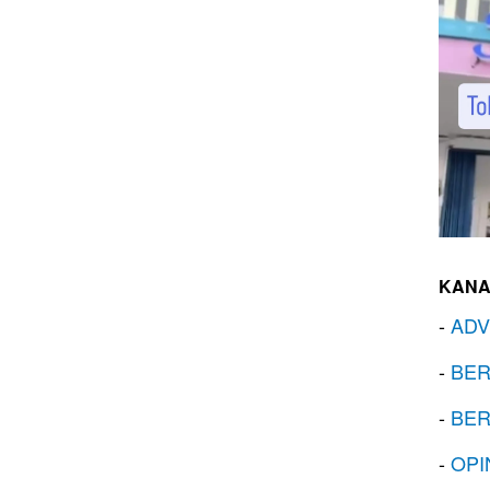
KANA
-
ADV
-
BER
-
BER
-
OPI