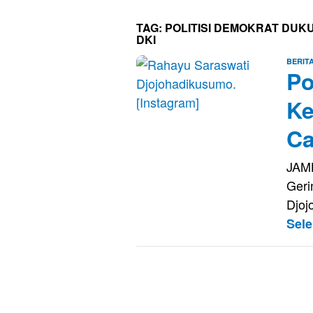
TAG:
POLITISI DEMOKRAT DU
DKI
BERIT
Po
Ke
Ca
JAM
Geri
Djoj
Sel