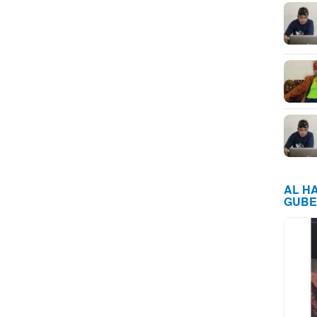
AL H
GUBE