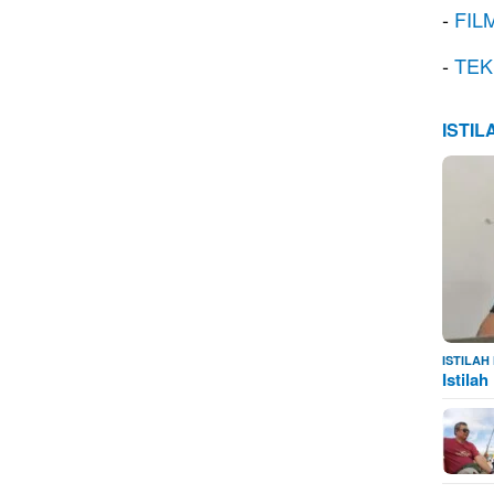
-
FIL
-
TEK
ISTI
ISTILA
Istila