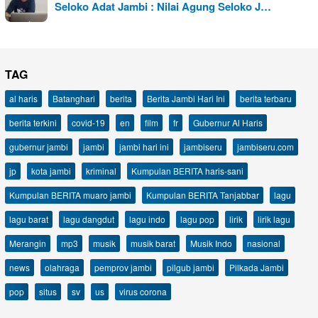
Seloko Adat Jambi : Nilai Agung Seloko J…
TAG
al haris
Batanghari
berita
Berita Jambi Hari Ini
berita terbaru
berita terkini
covid-19
en
film
fr
Gubernur Al Haris
gubernur jambi
jambi
jambi hari ini
jambiseru
jambiseru.com
jp
kota jambi
kriminal
Kumpulan BERITA haris-sani
Kumpulan BERITA muaro jambi
Kumpulan BERITA Tanjabbar
lagu
lagu barat
lagu dangdut
lagu indo
lagu pop
lirik
lirik lagu
Merangin
mp3
musik
musik barat
Musik Indo
nasional
news
olahraga
pemprov jambi
pilgub jambi
Pilkada Jambi
pop
situs
sv
us
virus corona