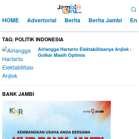
Loncat
Menu
ke
Mobile
HOME
Advertorial
Berita
Berita Jambi
Ent
konten
TAG:
POLITIK INDONESIA
Airlangga Hartarto Elektabilitasnya Anjlok :
Golkar Masih Optimis
BANK JAMBI