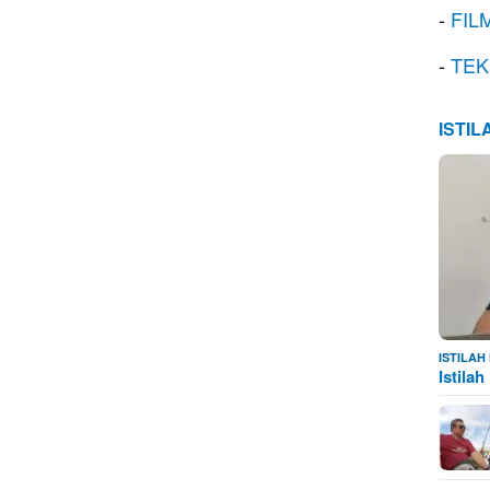
-
FIL
-
TEK
ISTI
ISTILA
Istila