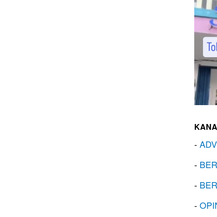
KANA
-
ADV
-
BER
-
BER
-
OPI