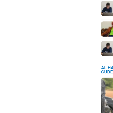
AL H
GUBE