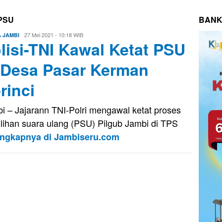
 PSU
BANK
Eri
27 Mei 2021 - 10:18 WIB
A JAMBI
lisi-TNI Kawal Ketat PSU
Saputra
 Desa Pasar Kerman
rinci
i – Jajarann TNI-Polri mengawal ketat proses
lihan suara ulang (PSU) Pilgub Jambi di TPS
engkapnya di Jambiseru.com