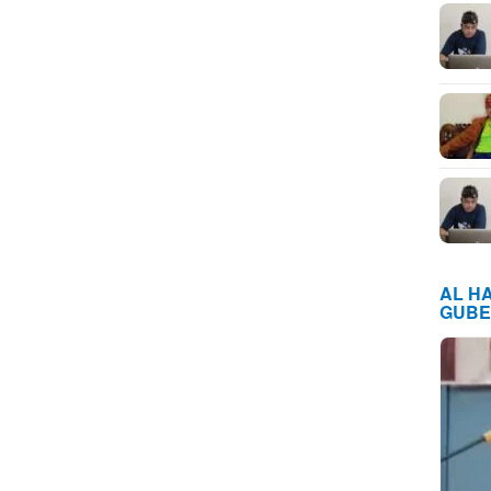
AL H
GUBE