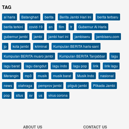
TAG
al haris
Batanghari
berita
Berita Jambi Hari Ini
berita terbaru
berita terkini
covid-19
en
film
fr
Gubernur Al Haris
gubernur jambi
jambi
jambi hari ini
jambiseru
jambiseru.com
jp
kota jambi
kriminal
Kumpulan BERITA haris-sani
Kumpulan BERITA muaro jambi
Kumpulan BERITA Tanjabbar
lagu
lagu barat
lagu dangdut
lagu indo
lagu pop
lirik
lirik lagu
Merangin
mp3
musik
musik barat
Musik Indo
nasional
news
olahraga
pemprov jambi
pilgub jambi
Pilkada Jambi
pop
situs
sv
us
virus corona
ABOUT US
CONTACT US