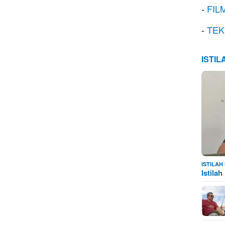
-
FIL
-
TEK
ISTI
ISTILA
Istila