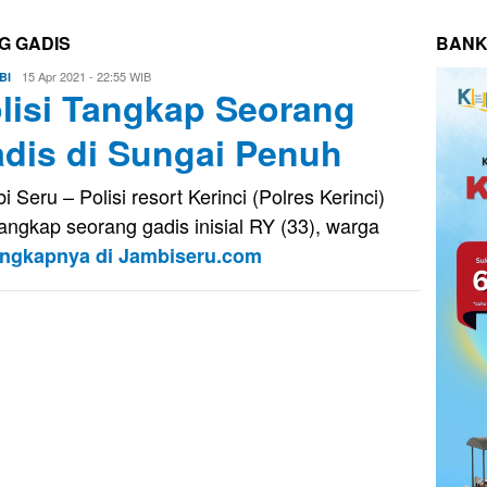
G GADIS
BANK
Eri
15 Apr 2021 - 22:55 WIB
BI
lisi Tangkap Seorang
Saputra
dis di Sungai Penuh
i Seru – Polisi resort Kerinci (Polres Kerinci)
ngkap seorang gadis inisial RY (33), warga
engkapnya di Jambiseru.com