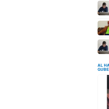
AL H
GUBE