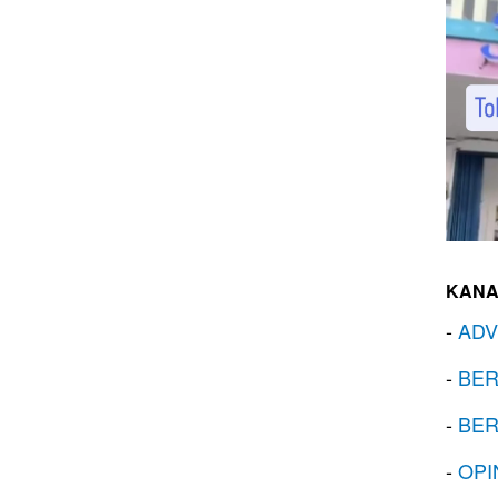
KANA
-
ADV
-
BER
-
BER
-
OPI