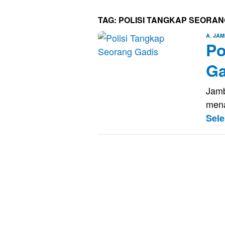
TAG:
POLISI TANGKAP SEORAN
,
A
JAM
Po
Ga
Jamb
mena
Sel