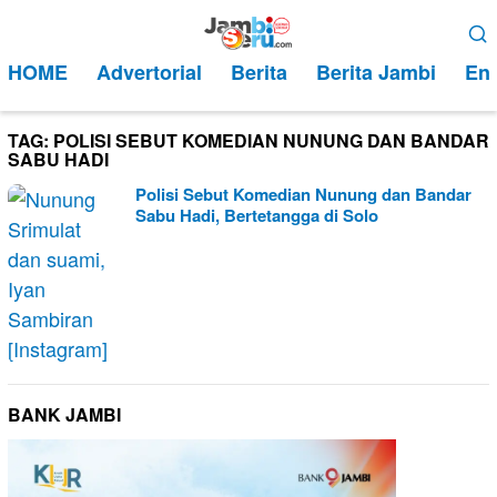
Loncat
Menu
ke
Mobile
HOME
Advertorial
Berita
Berita Jambi
Ent
konten
TAG:
POLISI SEBUT KOMEDIAN NUNUNG DAN BANDAR
SABU HADI
Polisi Sebut Komedian Nunung dan Bandar
Sabu Hadi, Bertetangga di Solo
BANK JAMBI