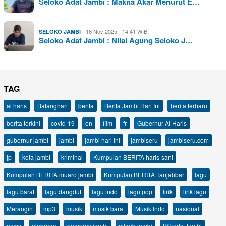
Seloko Adat Jambi : Makna Akar Menurut E…
16 Nov 2025 - 14:41 WIB
SELOKO JAMBI
Seloko Adat Jambi : Nilai Agung Seloko J…
TAG
al haris
Batanghari
berita
Berita Jambi Hari Ini
berita terbaru
berita terkini
covid-19
en
film
fr
Gubernur Al Haris
gubernur jambi
jambi
jambi hari ini
jambiseru
jambiseru.com
jp
kota jambi
kriminal
Kumpulan BERITA haris-sani
Kumpulan BERITA muaro jambi
Kumpulan BERITA Tanjabbar
lagu
lagu barat
lagu dangdut
lagu indo
lagu pop
lirik
lirik lagu
Merangin
mp3
musik
musik barat
Musik Indo
nasional
news
olahraga
pemprov jambi
pilgub jambi
Pilkada Jambi