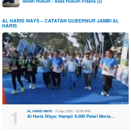
Istilah Hukum : Asas Hukum Pidana (2)
AL HARIS WAYS – CATATAN GUBERNUR JAMBI AL
HARIS
1
10 Agu 2026 - 03:08 WIB
AL HARIS WAYS
Al Haris Ways: Hampir 9.000 Pelari Meria…