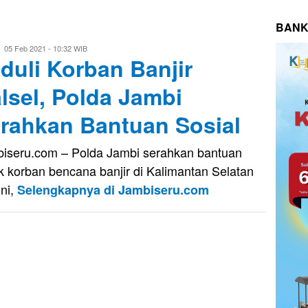
BANK
Evo
05 Feb 2021 - 10:32 WIB
duli Korban Banjir
Kusnady
lsel, Polda Jambi
rahkan Bantuan Sosial
iseru.com – Polda Jambi serahkan bantuan
k korban bencana banjir di Kalimantan Selatan
ini,
Selengkapnya di Jambiseru.com