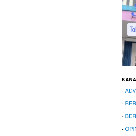
KANA
-
ADV
-
BER
-
BER
-
OPI