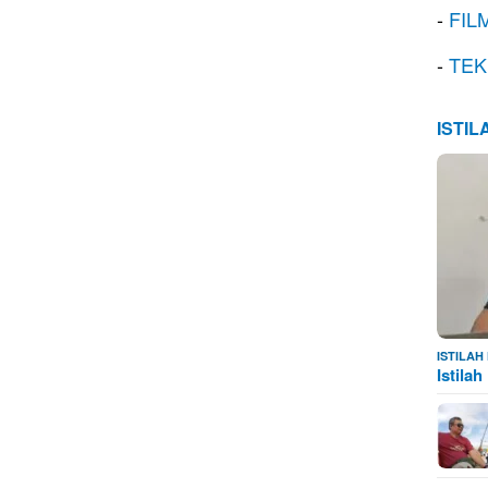
-
FIL
-
TEK
ISTI
ISTILA
Istila