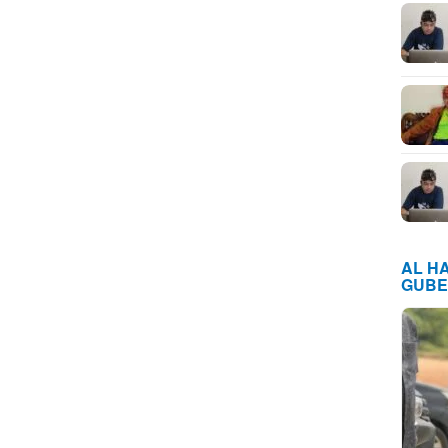
AL H
GUBE