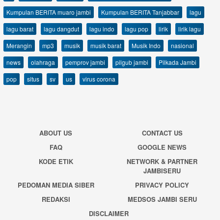
Kumpulan BERITA muaro jambi
Kumpulan BERITA Tanjabbar
lagu
lagu barat
lagu dangdut
lagu indo
lagu pop
lirik
lirik lagu
Merangin
mp3
musik
musik barat
Musik Indo
nasional
news
olahraga
pemprov jambi
pilgub jambi
Pilkada Jambi
pop
situs
sv
us
virus corona
ABOUT US
CONTACT US
FAQ
GOOGLE NEWS
KODE ETIK
NETWORK & PARTNER
JAMBISERU
PEDOMAN MEDIA SIBER
PRIVACY POLICY
REDAKSI
MEDSOS JAMBI SERU
DISCLAIMER