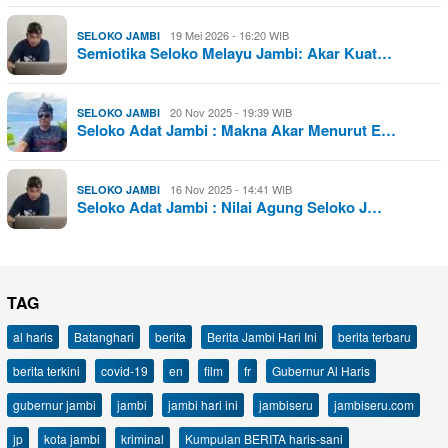
19 Mei 2026 - 16:20 WIB
SELOKO JAMBI
Semiotika Seloko Melayu Jambi: Akar Kuat…
20 Nov 2025 - 19:39 WIB
SELOKO JAMBI
Seloko Adat Jambi : Makna Akar Menurut E…
16 Nov 2025 - 14:41 WIB
SELOKO JAMBI
Seloko Adat Jambi : Nilai Agung Seloko J…
TAG
al haris
Batanghari
berita
Berita Jambi Hari Ini
berita terbaru
berita terkini
covid-19
en
film
fr
Gubernur Al Haris
gubernur jambi
jambi
jambi hari ini
jambiseru
jambiseru.com
jp
kota jambi
kriminal
Kumpulan BERITA haris-sani