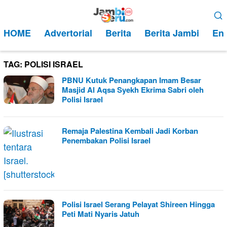
Loncat
Menu
ke
Mobile
HOME
Advertorial
Berita
Berita Jambi
Ent
konten
TAG:
POLISI ISRAEL
PBNU Kutuk Penangkapan Imam Besar
Masjid Al Aqsa Syekh Ekrima Sabri oleh
Polisi Israel
Remaja Palestina Kembali Jadi Korban
Penembakan Polisi Israel
Polisi Israel Serang Pelayat Shireen Hingga
Peti Mati Nyaris Jatuh