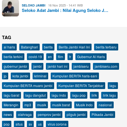
16 Nov 2025 - 14:41 WIB
SELOKO JAMBI
Seloko Adat Jambi : Nilai Agung Seloko J…
TAG
al haris
Batanghari
berita
Berita Jambi Hari Ini
berita terbaru
berita terkini
covid-19
en
film
fr
Gubernur Al Haris
gubernur jambi
jambi
jambi hari ini
jambiseru
jambiseru.com
jp
kota jambi
kriminal
Kumpulan BERITA haris-sani
Kumpulan BERITA muaro jambi
Kumpulan BERITA Tanjabbar
lagu
lagu barat
lagu dangdut
lagu indo
lagu pop
lirik
lirik lagu
Merangin
mp3
musik
musik barat
Musik Indo
nasional
news
olahraga
pemprov jambi
pilgub jambi
Pilkada Jambi
pop
situs
sv
us
virus corona