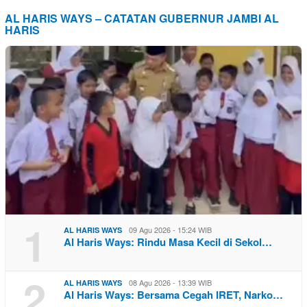
AL HARIS WAYS – CATATAN GUBERNUR JAMBI AL
HARIS
1
09 Agu 2026 - 15:24 WIB
AL HARIS WAYS
Al Haris Ways: Rindu Masa Kecil di Sekol…
2
08 Agu 2026 - 13:39 WIB
AL HARIS WAYS
Al Haris Ways: Bersama Cegah IRET, Narko…