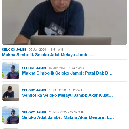
05 Jun 2026 - 16:51 WIB
SELOKO JAMBI
Makna Simbolik Seloko Adat Melayu Jambi …
02 Jun 2026 - 13:47 WIB
SELOKO JAMBI
Makna Simbolik Seloko Jambi: Petai Dak B…
19 Mei 2026 - 16:20 WIB
SELOKO JAMBI
Semiotika Seloko Melayu Jambi: Akar Kuat…
20 Nov 2025 - 19:39 WIB
SELOKO JAMBI
Seloko Adat Jambi : Makna Akar Menurut E…