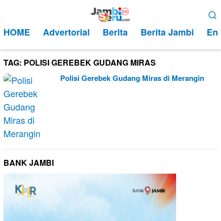
Loncat
Menu
ke
Mobile
HOME
Advertorial
Berita
Berita Jambi
Ent
konten
TAG:
POLISI GEREBEK GUDANG MIRAS
Polisi Gerebek Gudang Miras di Merangin
BANK JAMBI