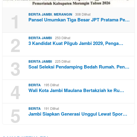
1
,
308 Dilihat
BERITA JAMBI
MERANGIN
Pansel Umumkan Tiga Besar JPT Pratama Pe…
2
253 Dilihat
BERITA JAMBI
3 Kandidat Kuat Pilgub Jambi 2029, Penga…
3
225 Dilihat
BERITA JAMBI
Soal Seleksi Pendamping Bedah Rumah. Pen…
4
195 Dilihat
BERITA
Wali Kota Jambi Maulana Bertakziah ke Ru…
5
191 Dilihat
BERITA
Jambi Siapkan Generasi Unggul Lewat Spor…