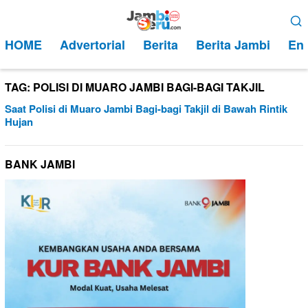
Loncat
Menu
ke
Mobile
HOME
Advertorial
Berita
Berita Jambi
Ent
konten
TAG:
POLISI DI MUARO JAMBI BAGI-BAGI TAKJIL
Saat Polisi di Muaro Jambi Bagi-bagi Takjil di Bawah Rintik
Hujan
BANK JAMBI