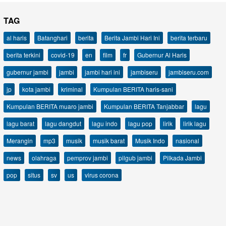
TAG
al haris
Batanghari
berita
Berita Jambi Hari Ini
berita terbaru
berita terkini
covid-19
en
film
fr
Gubernur Al Haris
gubernur jambi
jambi
jambi hari ini
jambiseru
jambiseru.com
jp
kota jambi
kriminal
Kumpulan BERITA haris-sani
Kumpulan BERITA muaro jambi
Kumpulan BERITA Tanjabbar
lagu
lagu barat
lagu dangdut
lagu indo
lagu pop
lirik
lirik lagu
Merangin
mp3
musik
musik barat
Musik Indo
nasional
news
olahraga
pemprov jambi
pilgub jambi
Pilkada Jambi
pop
situs
sv
us
virus corona