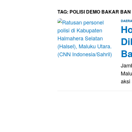
TAG:
POLISI DEMO BAKAR BAN
DAER
Ho
Di
B
Jamb
Malu
aksi