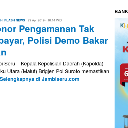
BANK
,
Eri
29 Apr 2019 - 16:14 WIB
AH
FLASH NEWS
nor Pengamanan Tak
Saputra
bayar, Polisi Demo Bakar
an
i Seru – Kepala Kepolisian Daerah (Kapolda)
ku Utara (Malut) Brigjen Pol Suroto memastikan
Selengkapnya di Jambiseru.com