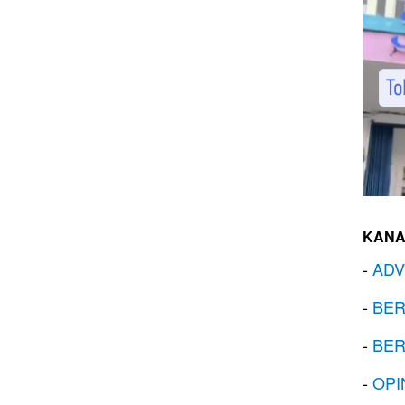
KANA
-
ADV
-
BER
-
BER
-
OPI