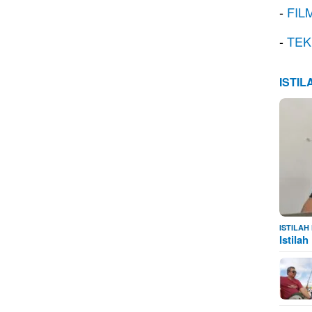
-
FIL
-
TEK
ISTI
ISTILA
Istila