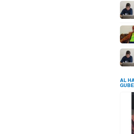
AL H
GUBE