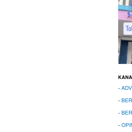
KANA
-
ADV
-
BER
-
BER
-
OPI