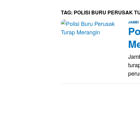
TAG:
POLISI BURU PERUSAK T
JAMBI
Po
Me
Jamb
tura
peru