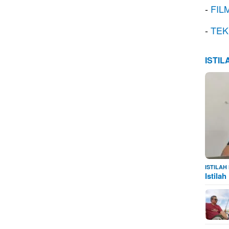
-
FIL
-
TEK
ISTI
ISTILA
Istila