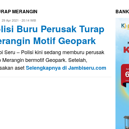
URAP MERANGIN
BANK
Eri
29 Apr 2021 - 20:14 WIB
lisi Buru Perusak Turap
Saputra
rangin Motif Geopark
i Seru – Polisi kini sedang memburu perusak
p Merangin bermotif Geopark. Setelah,
sakan aset
Selengkapnya di Jambiseru.com