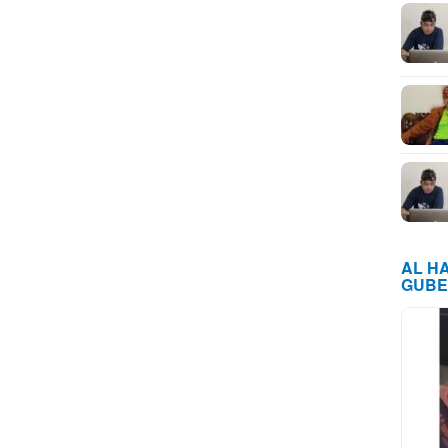
AL H
GUBE