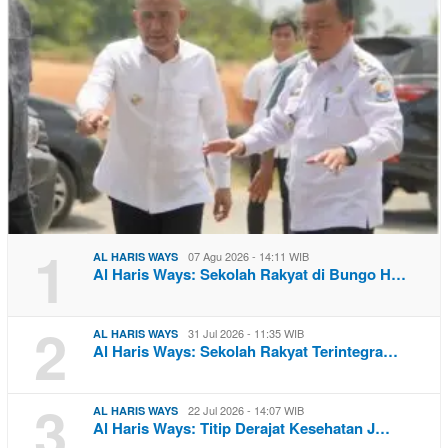
1
07 Agu 2026 - 14:11 WIB
AL HARIS WAYS
Al Haris Ways: Sekolah Rakyat di Bungo H…
2
31 Jul 2026 - 11:35 WIB
AL HARIS WAYS
Al Haris Ways: Sekolah Rakyat Terintegra…
3
22 Jul 2026 - 14:07 WIB
AL HARIS WAYS
Al Haris Ways: Titip Derajat Kesehatan J…