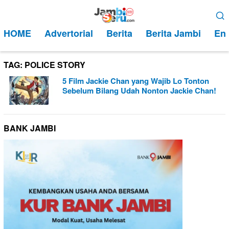
Loncat
Menu
ke
Mobile
HOME
Advertorial
Berita
Berita Jambi
Ent
konten
TAG:
POLICE STORY
5 Film Jackie Chan yang Wajib Lo Tonton
Sebelum Bilang Udah Nonton Jackie Chan!
BANK JAMBI