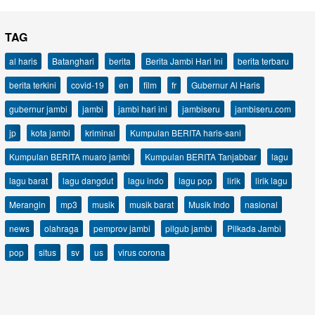
TAG
al haris
Batanghari
berita
Berita Jambi Hari Ini
berita terbaru
berita terkini
covid-19
en
film
fr
Gubernur Al Haris
gubernur jambi
jambi
jambi hari ini
jambiseru
jambiseru.com
jp
kota jambi
kriminal
Kumpulan BERITA haris-sani
Kumpulan BERITA muaro jambi
Kumpulan BERITA Tanjabbar
lagu
lagu barat
lagu dangdut
lagu indo
lagu pop
lirik
lirik lagu
Merangin
mp3
musik
musik barat
Musik Indo
nasional
news
olahraga
pemprov jambi
pilgub jambi
Pilkada Jambi
pop
situs
sv
us
virus corona