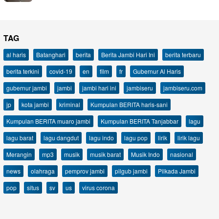
TAG
al haris
Batanghari
berita
Berita Jambi Hari Ini
berita terbaru
berita terkini
covid-19
en
film
fr
Gubernur Al Haris
gubernur jambi
jambi
jambi hari ini
jambiseru
jambiseru.com
jp
kota jambi
kriminal
Kumpulan BERITA haris-sani
Kumpulan BERITA muaro jambi
Kumpulan BERITA Tanjabbar
lagu
lagu barat
lagu dangdut
lagu indo
lagu pop
lirik
lirik lagu
Merangin
mp3
musik
musik barat
Musik Indo
nasional
news
olahraga
pemprov jambi
pilgub jambi
Pilkada Jambi
pop
situs
sv
us
virus corona