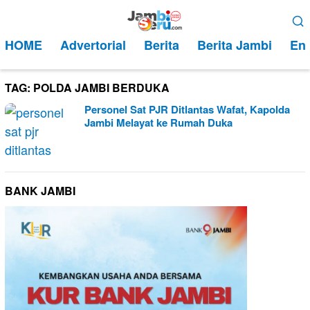
Loncat
Menu
ke
Mobile
HOME
Advertorial
Berita
Berita Jambi
Ent
konten
TAG:
POLDA JAMBI BERDUKA
Personel Sat PJR Ditlantas Wafat, Kapolda
Jambi Melayat ke Rumah Duka
BANK JAMBI