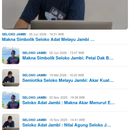
05 Jun 2026 - 16:51 WIB
SELOKO JAMBI
Makna Simbolik Seloko Adat Melayu Jambi …
02 Jun 2026 - 13:47 WIB
SELOKO JAMBI
Makna Simbolik Seloko Jambi: Petai Dak B…
19 Mei 2026 - 16:20 WIB
SELOKO JAMBI
Semiotika Seloko Melayu Jambi: Akar Kuat…
20 Nov 2025 - 19:39 WIB
SELOKO JAMBI
Seloko Adat Jambi : Makna Akar Menurut E…
16 Nov 2025 - 14:41 WIB
SELOKO JAMBI
Seloko Adat Jambi : Nilai Agung Seloko J…