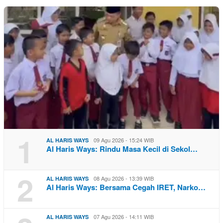
1
09 Agu 2026 - 15:24 WIB
AL HARIS WAYS
Al Haris Ways: Rindu Masa Kecil di Sekol…
2
08 Agu 2026 - 13:39 WIB
AL HARIS WAYS
Al Haris Ways: Bersama Cegah IRET, Narko…
07 Agu 2026 - 14:11 WIB
AL HARIS WAYS