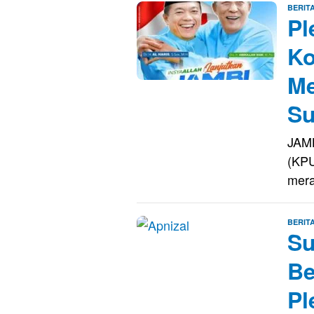
BERIT
Pl
Ko
Me
Su
JAMB
(KPU
mer
BERIT
Su
Be
Pl