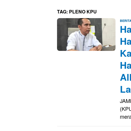
TAG:
PLENO KPU
BERIT
Ha
Ha
Ka
Ha
Al
La
JAMB
(KPU
mer