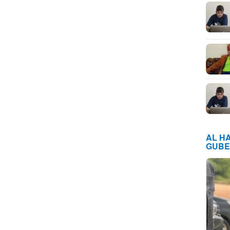
AL H
GUBE