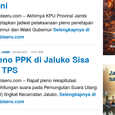
ni
iseru.com – Akhirnya KPU Provinsi Jambi
tapkan jadwal pelaksanaan pleno penetapan
rnur dan Wakil Gubernur
Selengkapnya di
biseru.com
Eri
28 Mei 2021 - 19:47 WIB
A JAMBI
eno PPK di Jaluko Sisa
Saputra
 TPS
iseru.com – Rapat pleno rekapitulasi
hitungan suara pada Pemungutan Suara Ulang
) tingkat Kecamatan Jaluko,
Selengkapnya di
biseru.com