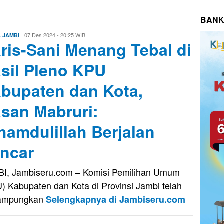
BANK
Evo
07 Des 2024 - 20:25 WIB
A JAMBI
ris-Sani Menang Tebal di
Kusnady
sil Pleno KPU
bupaten dan Kota,
san Mabruri:
hamdulillah Berjalan
ncar
I, Jambiseru.com – Komisi Pemilihan Umum
) Kabupaten dan Kota di Provinsi Jambi telah
ampungkan
Selengkapnya di Jambiseru.com