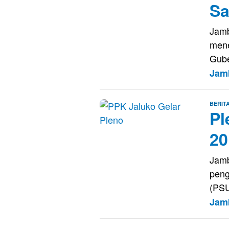
Sa
Jamb
mene
Gube
Jam
BERIT
Pl
20
Jamb
peng
(PSU
Jam