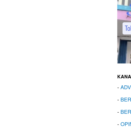
KANA
-
ADV
-
BER
-
BER
-
OPI