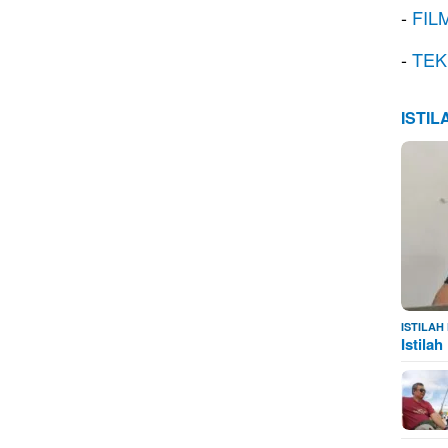
-
FIL
-
TEK
ISTI
ISTILA
Istila