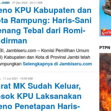
Evo
07 Des 2024 - 20:11 WIB
A JAMBI
eno KPU Kabupaten dan
Kusnady
ta Rampung: Haris-Sani
nang Tebal dari Romi-
dirman
PTPN 
I, Jambiseru.com – Komisi Pemilihan Umum
) Kabupaten dan Kota di Provinsi Jambi telah
ampungkan
Selengkapnya di Jambiseru.com
Eri
11 Jun 2021 - 15:59 WIB
A
rat MK Sudah Keluar,
Saputra
sok KPU Laksanakan
eno Penetapan Haris-