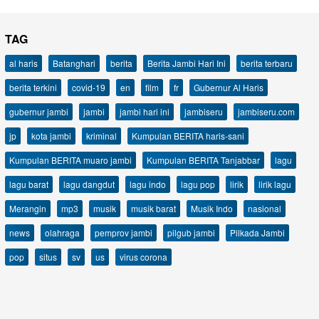
TAG
al haris
Batanghari
berita
Berita Jambi Hari Ini
berita terbaru
berita terkini
covid-19
en
film
fr
Gubernur Al Haris
gubernur jambi
jambi
jambi hari ini
jambiseru
jambiseru.com
jp
kota jambi
kriminal
Kumpulan BERITA haris-sani
Kumpulan BERITA muaro jambi
Kumpulan BERITA Tanjabbar
lagu
lagu barat
lagu dangdut
lagu indo
lagu pop
lirik
lirik lagu
Merangin
mp3
musik
musik barat
Musik Indo
nasional
news
olahraga
pemprov jambi
pilgub jambi
Pilkada Jambi
pop
situs
sv
us
virus corona