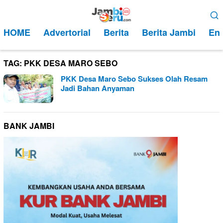
Loncat
Menu
ke
Mobile
HOME
Advertorial
Berita
Berita Jambi
Ent
konten
TAG:
PKK DESA MARO SEBO
PKK Desa Maro Sebo Sukses Olah Resam
Jadi Bahan Anyaman
BANK JAMBI