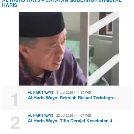
HARIS
1
31 Jul 2026 - 11:35 WIB
AL HARIS WAYS
Al Haris Ways: Sekolah Rakyat Terintegra…
2
22 Jul 2026 - 14:07 WIB
AL HARIS WAYS
Al Haris Ways: Titip Derajat Kesehatan J…