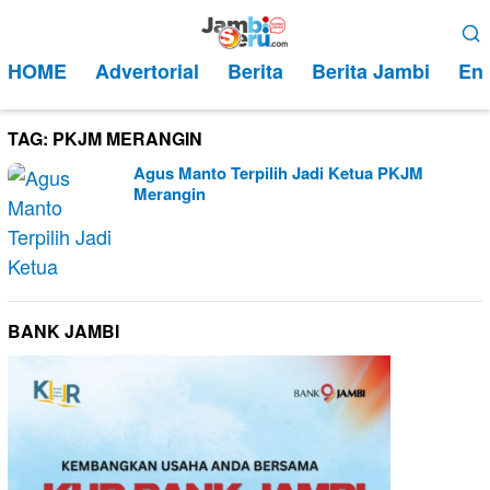
Loncat
Menu
ke
Mobile
HOME
Advertorial
Berita
Berita Jambi
Ent
konten
TAG:
PKJM MERANGIN
Agus Manto Terpilih Jadi Ketua PKJM
Merangin
BANK JAMBI