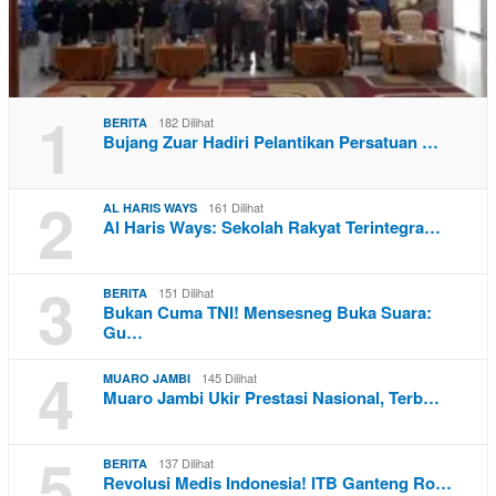
1
182 Dilihat
BERITA
Bujang Zuar Hadiri Pelantikan Persatuan …
2
161 Dilihat
AL HARIS WAYS
Al Haris Ways: Sekolah Rakyat Terintegra…
3
151 Dilihat
BERITA
Bukan Cuma TNI! Mensesneg Buka Suara:
Gu…
4
145 Dilihat
MUARO JAMBI
Muaro Jambi Ukir Prestasi Nasional, Terb…
5
137 Dilihat
BERITA
Revolusi Medis Indonesia! ITB Ganteng Ro…