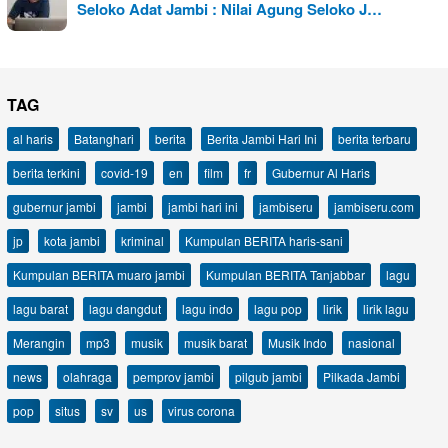
Seloko Adat Jambi : Nilai Agung Seloko J…
TAG
al haris
Batanghari
berita
Berita Jambi Hari Ini
berita terbaru
berita terkini
covid-19
en
film
fr
Gubernur Al Haris
gubernur jambi
jambi
jambi hari ini
jambiseru
jambiseru.com
jp
kota jambi
kriminal
Kumpulan BERITA haris-sani
Kumpulan BERITA muaro jambi
Kumpulan BERITA Tanjabbar
lagu
lagu barat
lagu dangdut
lagu indo
lagu pop
lirik
lirik lagu
Merangin
mp3
musik
musik barat
Musik Indo
nasional
news
olahraga
pemprov jambi
pilgub jambi
Pilkada Jambi
pop
situs
sv
us
virus corona