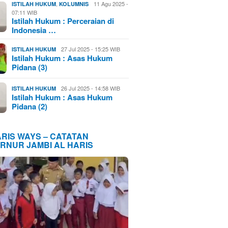
,
11 Agu 2025 -
ISTILAH HUKUM
KOLUMNIS
07:11 WIB
Istilah Hukum : Perceraian di
Indonesia …
27 Jul 2025 - 15:25 WIB
ISTILAH HUKUM
Istilah Hukum : Asas Hukum
Pidana (3)
26 Jul 2025 - 14:58 WIB
ISTILAH HUKUM
Istilah Hukum : Asas Hukum
Pidana (2)
ARIS WAYS – CATATAN
RNUR JAMBI AL HARIS