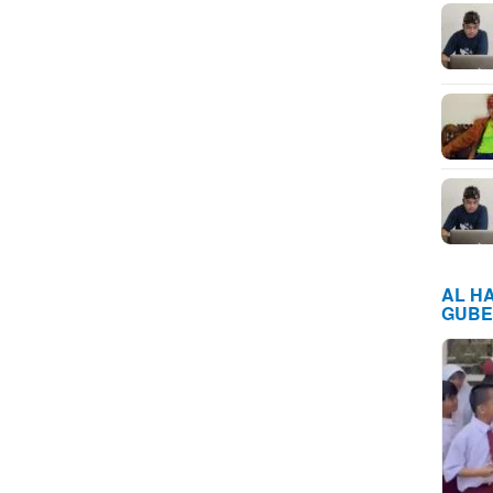
AL H
GUBE