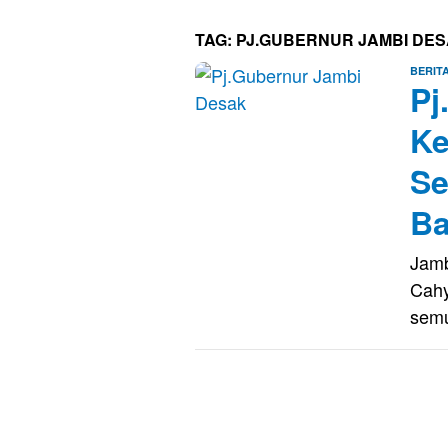
TAG:
PJ.GUBERNUR JAMBI DE
BERIT
Pj
Ke
Se
Ba
Jamb
Cahy
sem