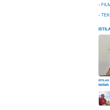
-
FIL
-
TEK
ISTI
ISTILA
Istila