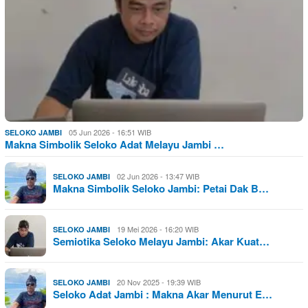
05 Jun 2026 - 16:51 WIB
SELOKO JAMBI
Makna Simbolik Seloko Adat Melayu Jambi …
02 Jun 2026 - 13:47 WIB
SELOKO JAMBI
Makna Simbolik Seloko Jambi: Petai Dak B…
19 Mei 2026 - 16:20 WIB
SELOKO JAMBI
Semiotika Seloko Melayu Jambi: Akar Kuat…
20 Nov 2025 - 19:39 WIB
SELOKO JAMBI
Seloko Adat Jambi : Makna Akar Menurut E…