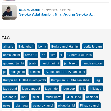
16 Nov 2025 - 14:41 WIB
SELOKO JAMBI
Seloko Adat Jambi : Nilai Agung Seloko J…
TAG
al haris
Batanghari
berita
Berita Jambi Hari Ini
berita terbaru
berita terkini
covid-19
en
film
fr
Gubernur Al Haris
gubernur jambi
jambi
jambi hari ini
jambiseru
jambiseru.com
jp
kota jambi
kriminal
Kumpulan BERITA haris-sani
Kumpulan BERITA muaro jambi
Kumpulan BERITA Tanjabbar
lagu
lagu barat
lagu dangdut
lagu indo
lagu pop
lirik
lirik lagu
Merangin
mp3
musik
musik barat
Musik Indo
nasional
news
olahraga
pemprov jambi
pilgub jambi
Pilkada Jambi