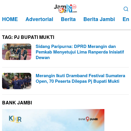
Loncat
Menu
ke
Mobile
HOME
Advertorial
Berita
Berita Jambi
Ent
konten
TAG:
PJ BUPATI MUKTI
Sidang Paripurna: DPRD Merangin dan
Pemkab Menyetujui Lima Ranperda Inisiatif
Dewan
Merangin Ikuti Dramband Festival Sumatera
Open, 70 Peserta Dilepas Pj Bupati Mukti
BANK JAMBI