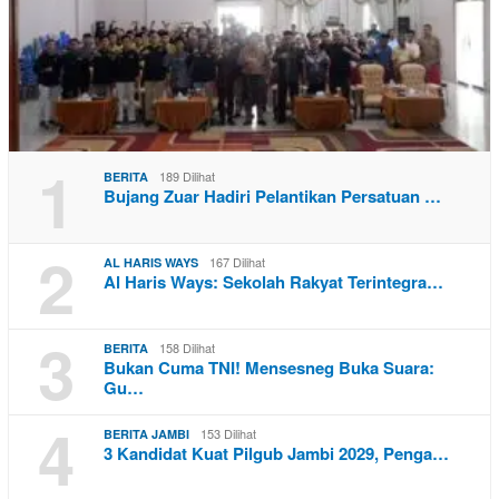
1
189 Dilihat
BERITA
Bujang Zuar Hadiri Pelantikan Persatuan …
2
167 Dilihat
AL HARIS WAYS
Al Haris Ways: Sekolah Rakyat Terintegra…
3
158 Dilihat
BERITA
Bukan Cuma TNI! Mensesneg Buka Suara:
Gu…
4
153 Dilihat
BERITA JAMBI
3 Kandidat Kuat Pilgub Jambi 2029, Penga…