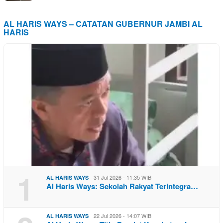
AL HARIS WAYS – CATATAN GUBERNUR JAMBI AL
HARIS
1
31 Jul 2026 - 11:35 WIB
AL HARIS WAYS
Al Haris Ways: Sekolah Rakyat Terintegra…
22 Jul 2026 - 14:07 WIB
AL HARIS WAYS