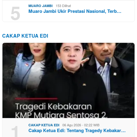
5
153 Dilihat
MUARO JAMBI
Muaro Jambi Ukir Prestasi Nasional, Terb…
CAKAP KETUA EDI
1
06 Agu 2026 - 02:22 WIB
CAKAP KETUA EDI
Cakap Ketua Edi: Tentang Tragedy Kebakar…