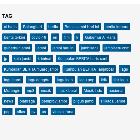
TAG
al haris
Batanghari
berita
Berita Jambi Hari Ini
berita terbaru
berita terkini
covid-19
en
film
fr
Gubernur Al Haris
gubernur jambi
jambi
jambi hari ini
jambiseru
jambiseru.com
jp
kota jambi
kriminal
Kumpulan BERITA haris-sani
Kumpulan BERITA muaro jambi
Kumpulan BERITA Tanjabbar
lagu
lagu barat
lagu dangdut
lagu indo
lagu pop
lirik
lirik lagu
Merangin
mp3
musik
musik barat
Musik Indo
nasional
news
olahraga
pemprov jambi
pilgub jambi
Pilkada Jambi
pop
situs
sv
us
virus corona