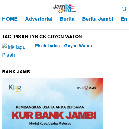
Loncat
Menu
ke
Mobile
HOME
Advertorial
Berita
Berita Jambi
Ent
konten
TAG:
PISAH LYRICS GUYON WATON
Pisah Lyrics – Guyon Waton
BANK JAMBI