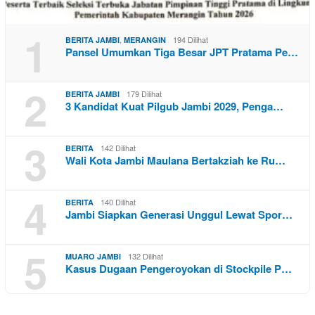
1
,
194 Dilihat
BERITA JAMBI
MERANGIN
Pansel Umumkan Tiga Besar JPT Pratama Pe…
2
179 Dilihat
BERITA JAMBI
3 Kandidat Kuat Pilgub Jambi 2029, Penga…
3
142 Dilihat
BERITA
Wali Kota Jambi Maulana Bertakziah ke Ru…
4
140 Dilihat
BERITA
Jambi Siapkan Generasi Unggul Lewat Spor…
5
132 Dilihat
MUARO JAMBI
Kasus Dugaan Pengeroyokan di Stockpile P…