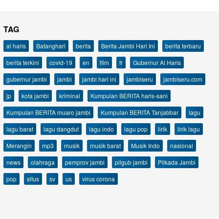
TAG
al haris
Batanghari
berita
Berita Jambi Hari Ini
berita terbaru
berita terkini
covid-19
en
film
fr
Gubernur Al Haris
gubernur jambi
jambi
jambi hari ini
jambiseru
jambiseru.com
jp
kota jambi
kriminal
Kumpulan BERITA haris-sani
Kumpulan BERITA muaro jambi
Kumpulan BERITA Tanjabbar
lagu
lagu barat
lagu dangdut
lagu indo
lagu pop
lirik
lirik lagu
Merangin
mp3
musik
musik barat
Musik Indo
nasional
news
olahraga
pemprov jambi
pilgub jambi
Pilkada Jambi
pop
situs
sv
us
virus corona