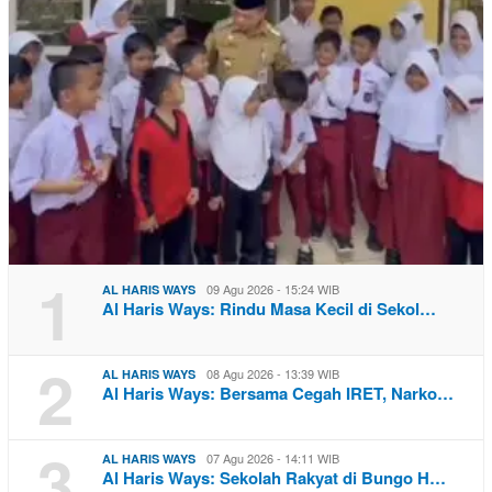
1
09 Agu 2026 - 15:24 WIB
AL HARIS WAYS
Al Haris Ways: Rindu Masa Kecil di Sekol…
2
08 Agu 2026 - 13:39 WIB
AL HARIS WAYS
Al Haris Ways: Bersama Cegah IRET, Narko…
3
07 Agu 2026 - 14:11 WIB
AL HARIS WAYS
Al Haris Ways: Sekolah Rakyat di Bungo H…