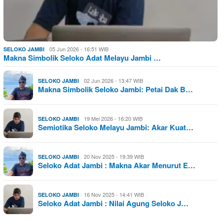
05 Jun 2026 - 16:51 WIB
SELOKO JAMBI
Makna Simbolik Seloko Adat Melayu Jambi …
02 Jun 2026 - 13:47 WIB
SELOKO JAMBI
Makna Simbolik Seloko Jambi: Petai Dak B…
19 Mei 2026 - 16:20 WIB
SELOKO JAMBI
Semiotika Seloko Melayu Jambi: Akar Kuat…
20 Nov 2025 - 19:39 WIB
SELOKO JAMBI
Seloko Adat Jambi : Makna Akar Menurut E…
16 Nov 2025 - 14:41 WIB
SELOKO JAMBI
Seloko Adat Jambi : Nilai Agung Seloko J…