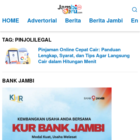
Loncat
Menu
ke
Mobile
HOME
Advertorial
Berita
Berita Jambi
Ent
konten
TAG:
PINJOLILEGAL
Pinjaman Online Cepat Cair: Panduan
Lengkap, Syarat, dan Tips Agar Langsung
Cair dalam Hitungan Menit
BANK JAMBI