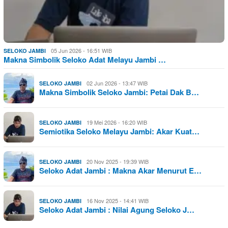
05 Jun 2026 - 16:51 WIB
SELOKO JAMBI
Makna Simbolik Seloko Adat Melayu Jambi …
02 Jun 2026 - 13:47 WIB
SELOKO JAMBI
Makna Simbolik Seloko Jambi: Petai Dak B…
19 Mei 2026 - 16:20 WIB
SELOKO JAMBI
Semiotika Seloko Melayu Jambi: Akar Kuat…
20 Nov 2025 - 19:39 WIB
SELOKO JAMBI
Seloko Adat Jambi : Makna Akar Menurut E…
16 Nov 2025 - 14:41 WIB
SELOKO JAMBI
Seloko Adat Jambi : Nilai Agung Seloko J…