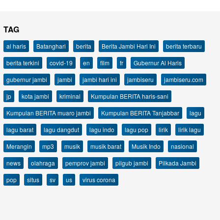
TAG
al haris
Batanghari
berita
Berita Jambi Hari Ini
berita terbaru
berita terkini
covid-19
en
film
fr
Gubernur Al Haris
gubernur jambi
jambi
jambi hari ini
jambiseru
jambiseru.com
jp
kota jambi
kriminal
Kumpulan BERITA haris-sani
Kumpulan BERITA muaro jambi
Kumpulan BERITA Tanjabbar
lagu
lagu barat
lagu dangdut
lagu indo
lagu pop
lirik
lirik lagu
Merangin
mp3
musik
musik barat
Musik Indo
nasional
news
olahraga
pemprov jambi
pilgub jambi
Pilkada Jambi
pop
situs
sv
us
virus corona