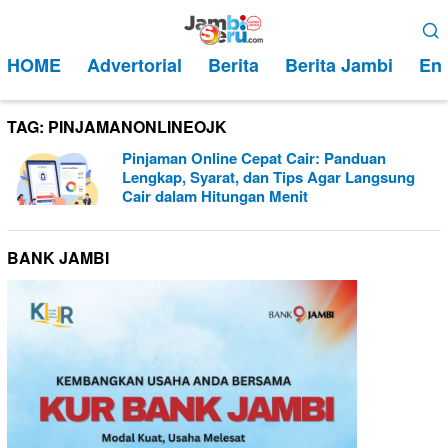
Loncat
Menu
ke
Mobile
HOME
Advertorial
Berita
Berita Jambi
Ent
konten
TAG:
PINJAMANONLINEOJK
Pinjaman Online Cepat Cair: Panduan
Lengkap, Syarat, dan Tips Agar Langsung
Cair dalam Hitungan Menit
BANK JAMBI