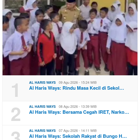
1
09 Agu 2026 - 15:24 WIB
AL HARIS WAYS
Al Haris Ways: Rindu Masa Kecil di Sekol…
2
08 Agu 2026 - 13:39 WIB
AL HARIS WAYS
Al Haris Ways: Bersama Cegah IRET, Narko…
3
07 Agu 2026 - 14:11 WIB
AL HARIS WAYS
Al Haris Ways: Sekolah Rakyat di Bungo H…