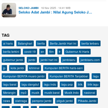
16 Nov 2025 - 14:41 WIB
SELOKO JAMBI
Seloko Adat Jambi : Nilai Agung Seloko J…
TAG
al haris
Batanghari
berita
Berita Jambi Hari Ini
berita terbaru
berita terkini
covid-19
en
film
fr
Gubernur Al Haris
gubernur jambi
jambi
jambi hari ini
jambiseru
jambiseru.com
jp
kota jambi
kriminal
Kumpulan BERITA haris-sani
Kumpulan BERITA muaro jambi
Kumpulan BERITA Tanjabbar
lagu
lagu barat
lagu dangdut
lagu indo
lagu pop
lirik
lirik lagu
Merangin
mp3
musik
musik barat
Musik Indo
nasional
news
olahraga
pemprov jambi
pilgub jambi
Pilkada Jambi