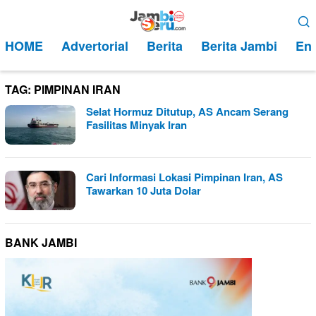
Loncat
Menu
ke
Mobile
HOME
Advertorial
Berita
Berita Jambi
Ent
konten
TAG:
PIMPINAN IRAN
Selat Hormuz Ditutup, AS Ancam Serang
Fasilitas Minyak Iran
Cari Informasi Lokasi Pimpinan Iran, AS
Tawarkan 10 Juta Dolar
BANK JAMBI