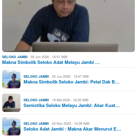
05 Jun 2026 - 16:51 WIB
SELOKO JAMBI
Makna Simbolik Seloko Adat Melayu Jambi …
02 Jun 2026 - 13:47 WIB
SELOKO JAMBI
Makna Simbolik Seloko Jambi: Petai Dak B…
19 Mei 2026 - 16:20 WIB
SELOKO JAMBI
Semiotika Seloko Melayu Jambi: Akar Kuat…
20 Nov 2025 - 19:39 WIB
SELOKO JAMBI
Seloko Adat Jambi : Makna Akar Menurut E…