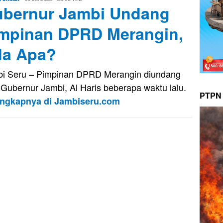
bernur Jambi Undang
Kusnady
mpinan DPRD Merangin,
a Apa?
i Seru – Pimpinan DPRD Merangin diundang
 Gubernur Jambi, Al Haris beberapa waktu lalu.
PTPN 
engkapnya di Jambiseru.com