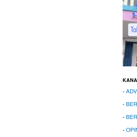
KANA
-
ADV
-
BER
-
BER
-
OPI