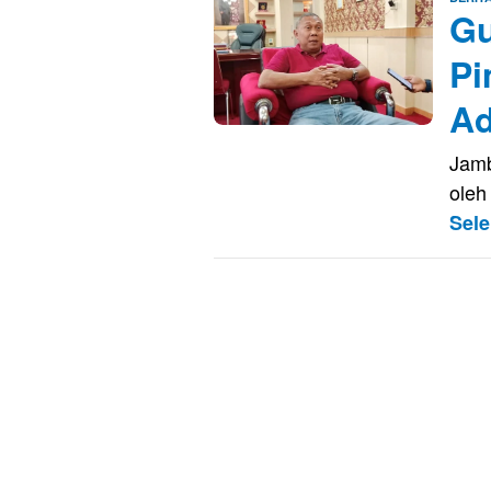
Gu
Pi
Ad
Jamb
oleh
Sel