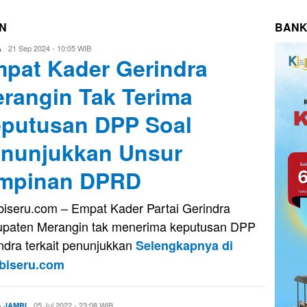
N
BANK
Eri
21 Sep 2024 - 10:05 WIB
A
pat Kader Gerindra
Saputra
rangin Tak Terima
putusan DPP Soal
nunjukkan Unsur
mpinan DPRD
iseru.com – Empat Kader Partai Gerindra
paten Merangin tak menerima keputusan DPP
ndra terkait penunjukkan
Selengkapnya di
biseru.com
Evo
05 Jul 2022 - 23:08 WIB
A JAMBI