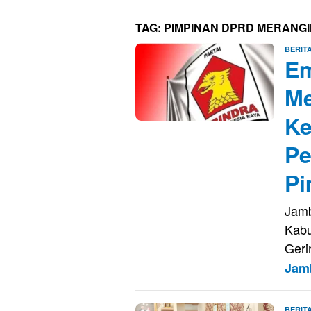
TAG:
PIMPINAN DPRD MERANGI
BERIT
Em
Me
Ke
Pe
Pi
Jamb
Kabu
Geri
Jam
BERIT