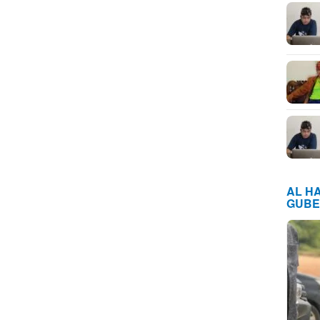
AL H
GUBE