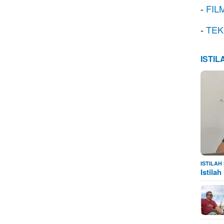
-
FIL
-
TEK
ISTI
ISTILA
Istila