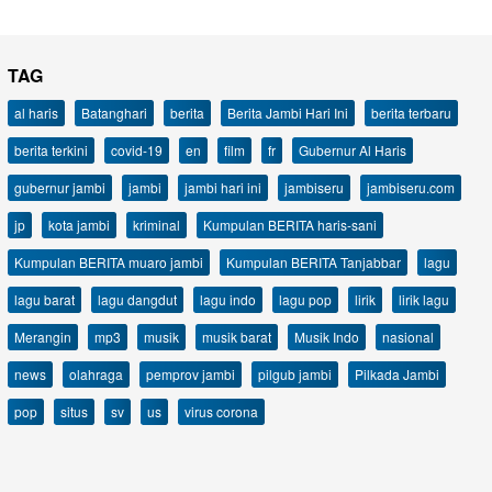
TAG
al haris
Batanghari
berita
Berita Jambi Hari Ini
berita terbaru
berita terkini
covid-19
en
film
fr
Gubernur Al Haris
gubernur jambi
jambi
jambi hari ini
jambiseru
jambiseru.com
jp
kota jambi
kriminal
Kumpulan BERITA haris-sani
Kumpulan BERITA muaro jambi
Kumpulan BERITA Tanjabbar
lagu
lagu barat
lagu dangdut
lagu indo
lagu pop
lirik
lirik lagu
Merangin
mp3
musik
musik barat
Musik Indo
nasional
news
olahraga
pemprov jambi
pilgub jambi
Pilkada Jambi
pop
situs
sv
us
virus corona