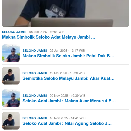
05 Jun 2026 - 16:51 WIB
SELOKO JAMBI
Makna Simbolik Seloko Adat Melayu Jambi …
02 Jun 2026 - 13:47 WIB
SELOKO JAMBI
Makna Simbolik Seloko Jambi: Petai Dak B…
19 Mei 2026 - 16:20 WIB
SELOKO JAMBI
Semiotika Seloko Melayu Jambi: Akar Kuat…
20 Nov 2025 - 19:39 WIB
SELOKO JAMBI
Seloko Adat Jambi : Makna Akar Menurut E…
16 Nov 2025 - 14:41 WIB
SELOKO JAMBI
Seloko Adat Jambi : Nilai Agung Seloko J…