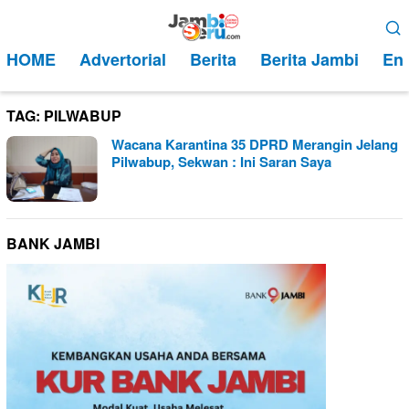
Loncat
Menu
ke
Mobile
HOME
Advertorial
Berita
Berita Jambi
Ent
konten
TAG:
PILWABUP
Wacana Karantina 35 DPRD Merangin Jelang
Pilwabup, Sekwan : Ini Saran Saya
BANK JAMBI