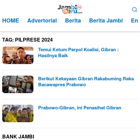
Loncat
Menu
ke
Mobile
HOME
Advertorial
Berita
Berita Jambi
Ent
konten
TAG:
PILPRESE 2024
Temui Ketum Parpol Koalisi, Gibran :
Hasilnya Baik
Berikut Kekayaan Gibran Rakabuming Raka
Bacawapres Prabowo
Prabowo-Gibran, ini Penasihat Gibran
BANK JAMBI