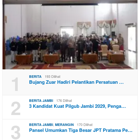
1
193 Dilihat
BERITA
Bujang Zuar Hadiri Pelantikan Persatuan …
2
176 Dilihat
BERITA JAMBI
3 Kandidat Kuat Pilgub Jambi 2029, Penga…
3
,
170 Dilihat
BERITA JAMBI
MERANGIN
Pansel Umumkan Tiga Besar JPT Pratama Pe…