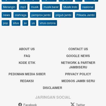
Merangin
mp3
musik
musik barat
Musik Indo
nasional
news
olahraga
pemprov jambi
pilgub jambi
Pilkada Jambi
pop
situs
sv
us
virus corona
ABOUT US
CONTACT US
FAQ
GOOGLE NEWS
KODE ETIK
NETWORK & PARTNER
JAMBISERU
PEDOMAN MEDIA SIBER
PRIVACY POLICY
REDAKSI
MEDSOS JAMBI SERU
DISCLAIMER
JARINGAN SOCIAL
Facebook
Twitter