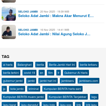
20 Nov 2025 - 19:39 WIB
SELOKO JAMBI
Seloko Adat Jambi : Makna Akar Menurut E…
16 Nov 2025 - 14:41 WIB
SELOKO JAMBI
Seloko Adat Jambi : Nilai Agung Seloko J…
TAG
al haris
Batanghari
berita
Berita Jambi Hari Ini
berita terbaru
berita terkini
covid-19
en
film
fr
Gubernur Al Haris
gubernur jambi
jambi
jambi hari ini
jambiseru
jambiseru.com
jp
kota jambi
kriminal
Kumpulan BERITA haris-sani
Kumpulan BERITA muaro jambi
Kumpulan BERITA Tanjabbar
lagu
lagu barat
lagu dangdut
lagu indo
lagu pop
lirik
lirik lagu