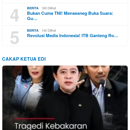
4
160 Dilihat
BERITA
Bukan Cuma TNI! Mensesneg Buka Suara:
Gu…
5
142 Dilihat
BERITA
Revolusi Medis Indonesia! ITB Ganteng Ro…
CAKAP KETUA EDI