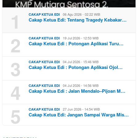
1
06 Agu 2026 - 02:22 WIB
CAKAP KETUA EDI
Cakap Ketua Edi: Tentang Tragedy Kebakar…
2
19 Jul 2026 - 12:53 WIB
CAKAP KETUA EDI
Cakap Ketua Edi : Potongan Aplikasi Turu…
3
04 Jul 2026 - 15:46 WIB
CAKAP KETUA EDI
Cakap Ketua Edi : Potongan Aplikasi Ojol…
4
04 Jul 2026 - 14:56 WIB
CAKAP KETUA EDI
Cakap Ketua Edi : Jalan Mendalo–Pijoan M…
5
27 Jun 2026 - 14:54 WIB
CAKAP KETUA EDI
Cakap Ketua Edi: Jangan Sampai Warga Mis…