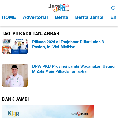
Loncat
Menu
ke
Mobile
HOME
Advertorial
Berita
Berita Jambi
Ent
konten
TAG:
PILKADA TANJABBAR
Pilkada 2024 di Tanjabbar Diikuti oleh 3
Paslon, Ini Visi-MisiNya
DPW PKB Provinsi Jambi Wacanakan Usung
M Zaki Maju Pilkada Tanjabbar
BANK JAMBI