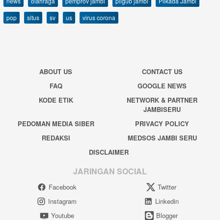
news
olahraga
pemprov jambi
pilgub jambi
Pilkada Jambi
pop
situs
sv
us
virus corona
ABOUT US
CONTACT US
FAQ
GOOGLE NEWS
KODE ETIK
NETWORK & PARTNER
JAMBISERU
PEDOMAN MEDIA SIBER
PRIVACY POLICY
REDAKSI
MEDSOS JAMBI SERU
DISCLAIMER
JARINGAN SOCIAL
Facebook
Twitter
Instagram
Linkedin
Youtube
Blogger