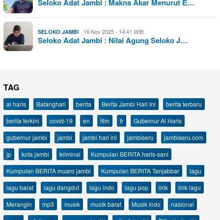
Seloko Adat Jambi : Makna Akar Menurut E…
16 Nov 2025 - 14:41 WIB
SELOKO JAMBI
Seloko Adat Jambi : Nilai Agung Seloko J…
TAG
al haris
Batanghari
berita
Berita Jambi Hari Ini
berita terbaru
berita terkini
covid-19
en
film
fr
Gubernur Al Haris
gubernur jambi
jambi
jambi hari ini
jambiseru
jambiseru.com
jp
kota jambi
kriminal
Kumpulan BERITA haris-sani
Kumpulan BERITA muaro jambi
Kumpulan BERITA Tanjabbar
lagu
lagu barat
lagu dangdut
lagu indo
lagu pop
lirik
lirik lagu
Merangin
mp3
musik
musik barat
Musik Indo
nasional