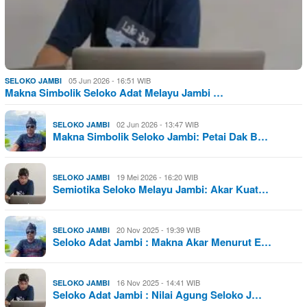
05 Jun 2026 - 16:51 WIB
SELOKO JAMBI
Makna Simbolik Seloko Adat Melayu Jambi …
02 Jun 2026 - 13:47 WIB
SELOKO JAMBI
Makna Simbolik Seloko Jambi: Petai Dak B…
19 Mei 2026 - 16:20 WIB
SELOKO JAMBI
Semiotika Seloko Melayu Jambi: Akar Kuat…
20 Nov 2025 - 19:39 WIB
SELOKO JAMBI
Seloko Adat Jambi : Makna Akar Menurut E…
16 Nov 2025 - 14:41 WIB
SELOKO JAMBI
Seloko Adat Jambi : Nilai Agung Seloko J…