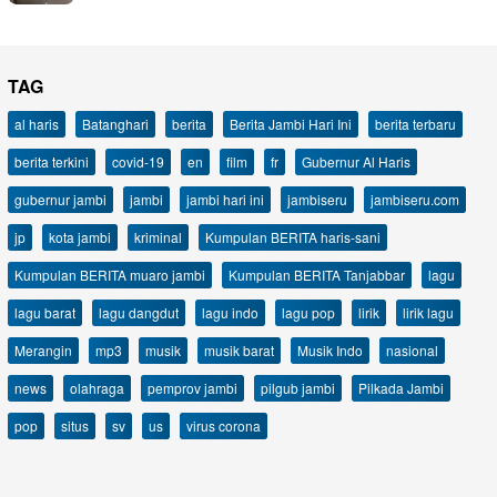
TAG
al haris
Batanghari
berita
Berita Jambi Hari Ini
berita terbaru
berita terkini
covid-19
en
film
fr
Gubernur Al Haris
gubernur jambi
jambi
jambi hari ini
jambiseru
jambiseru.com
jp
kota jambi
kriminal
Kumpulan BERITA haris-sani
Kumpulan BERITA muaro jambi
Kumpulan BERITA Tanjabbar
lagu
lagu barat
lagu dangdut
lagu indo
lagu pop
lirik
lirik lagu
Merangin
mp3
musik
musik barat
Musik Indo
nasional
news
olahraga
pemprov jambi
pilgub jambi
Pilkada Jambi
pop
situs
sv
us
virus corona