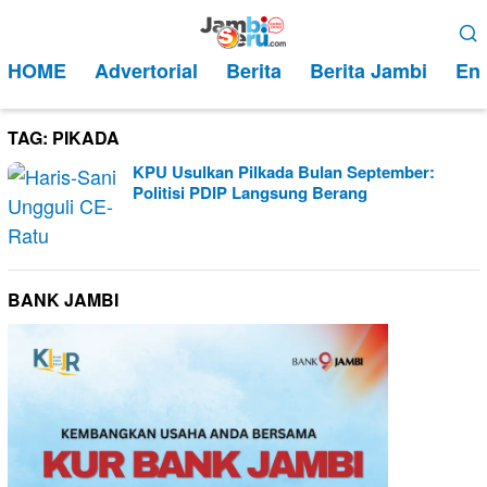
Loncat
Menu
ke
Mobile
HOME
Advertorial
Berita
Berita Jambi
Ent
konten
TAG:
PIKADA
KPU Usulkan Pilkada Bulan September:
Politisi PDIP Langsung Berang
BANK JAMBI