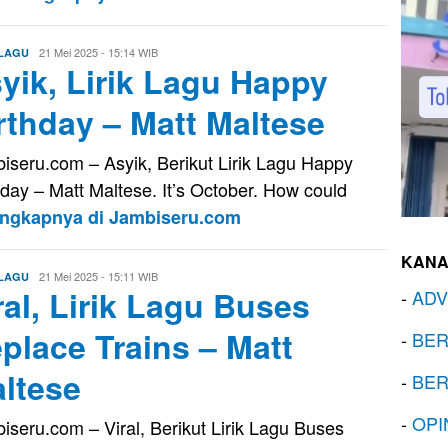
Evo
21 Mei 2025 - 15:14 WIB
 LAGU
yik, Lirik Lagu Happy
Kusnady
rthday – Matt Maltese
iseru.com – Asyik, Berikut Lirik Lagu Happy
hday – Matt Maltese. It’s October. How could
engkapnya di Jambiseru.com
KANA
Evo
21 Mei 2025 - 15:11 WIB
 LAGU
ral, Lirik Lagu Buses
Kusnady
-
ADV
place Trains – Matt
-
BER
ltese
-
BER
-
OPI
iseru.com – Viral, Berikut Lirik Lagu Buses