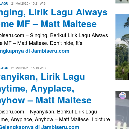
Evo
21 Mei 2025 - 15:21 WIB
 LAGU
nging, Lirik Lagu Always
Kusnady
me MF – Matt Maltese
iseru.com – Singing, Berikut Lirik Lagu Always
 MF – Matt Maltese. Don’t hide, it’s
engkapnya di Jambiseru.com
Evo
21 Mei 2025 - 15:19 WIB
 LAGU
anyikan, Lirik Lagu
Kusnady
ytime, Anyplace,
yhow – Matt Maltese
iseru.com – Nyanyikan, Berikut Lirik Lagu
ime, Anyplace, Anyhow – Matt Maltese. I picture
Selengkapnya di Jambiseru.com