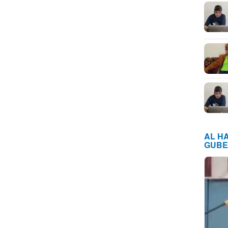
AL H
GUBE