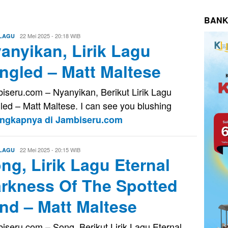
BANK
Evo
22 Mei 2025 - 20:18 WIB
 LAGU
anyikan, Lirik Lagu
Kusnady
ngled – Matt Maltese
iseru.com – Nyanyikan, Berikut Lirik Lagu
led – Matt Maltese. I can see you blushing
engkapnya di Jambiseru.com
Evo
22 Mei 2025 - 20:15 WIB
 LAGU
ng, Lirik Lagu Eternal
Kusnady
rkness Of The Spotted
nd – Matt Maltese
iseru.com – Song, Berikut Lirik Lagu Eternal