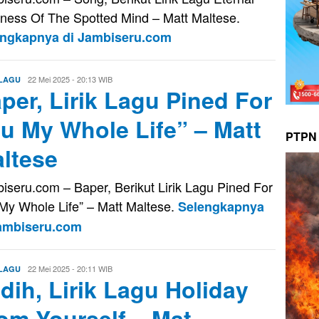
ness Of The Spotted Mind – Matt Maltese.
engkapnya di Jambiseru.com
Evo
22 Mei 2025 - 20:13 WIB
 LAGU
per, Lirik Lagu Pined For
Kusnady
u My Whole Life” – Matt
PTPN 
ltese
iseru.com – Baper, Berikut Lirik Lagu Pined For
My Whole Life” – Matt Maltese.
Selengkapnya
Jambiseru.com
Evo
22 Mei 2025 - 20:11 WIB
 LAGU
dih, Lirik Lagu Holiday
Kusnady
om Yourself – Mat