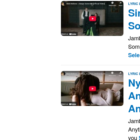
LYRIC
Si
So
Jamb
Some
Sel
LYRIC
Ny
An
An
Jamb
Anyt
you