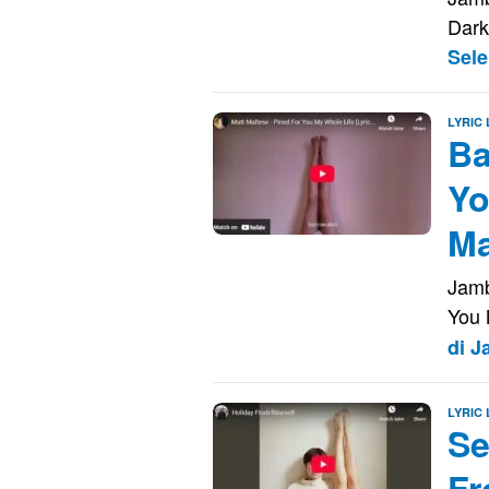
Dark
Sel
LYRIC
Ba
Yo
Ma
Jamb
You 
di 
LYRIC
Se
Fr