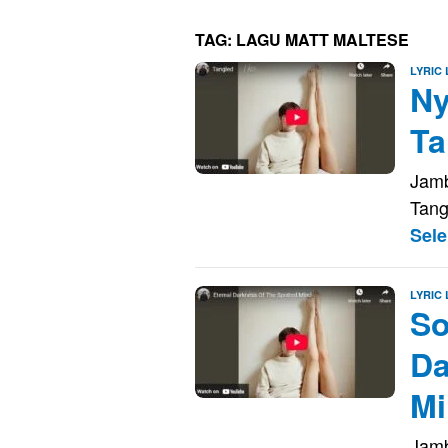
TAG:
LAGU MATT MALTESE
LYRIC
Ny
Ta
Jamb
Tang
Sel
LYRIC
So
Da
Mi
Jamb