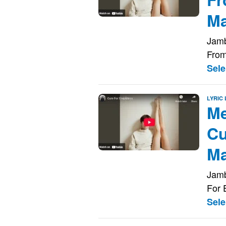
Ma
Jamb
From
Sel
LYRIC
Me
Cu
Ma
Jamb
For 
Sel