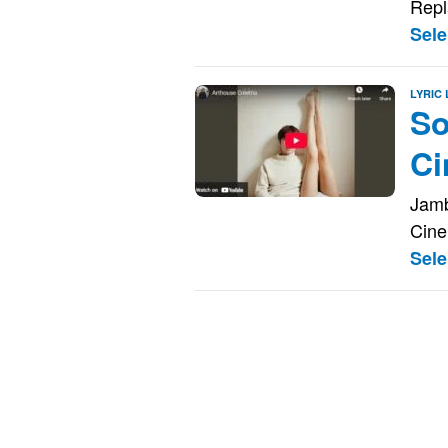
Repl
Sel
LYRIC
So
Ci
Jamb
Cine
Sel