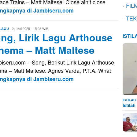
ace Trains – Matt Maltese. Close ain’t close
-
FIL
engkapnya di Jambiseru.com
-
TEK
Evo
21 Mei 2025 - 15:08 WIB
 LAGU
ng, Lirik Lagu Arthouse
Kusnady
ISTI
nema – Matt Maltese
iseru.com – Song, Berikut Lirik Lagu Arthouse
ma – Matt Maltese. Agnes Varda, P.T.A. What
engkapnya di Jambiseru.com
ISTILA
Istila