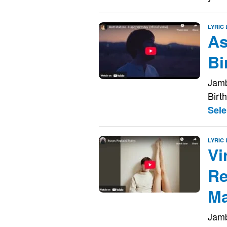
LYRIC
As
Bi
Jamb
Birt
Sel
LYRIC
Vi
Re
Ma
Jamb