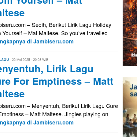
ltese
iseru.com – Sedih, Berikut Lirik Lagu Holiday
 Yourself – Mat Maltese. So you’ve travelled
engkapnya di Jambiseru.com
Evo
22 Mei 2025 - 20:08 WIB
 LAGU
nyentuh, Lirik Lagu
Kusnady
re For Emptiness – Matt
ltese
iseru.com – Menyentuh, Berikut Lirik Lagu Cure
Emptiness – Matt Maltese. Jingles playing on
engkapnya di Jambiseru.com