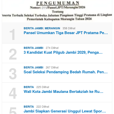
1
,
358 Dilihat
BERITA JAMBI
MERANGIN
Pansel Umumkan Tiga Besar JPT Pratama Pe…
2
274 Dilihat
BERITA JAMBI
3 Kandidat Kuat Pilgub Jambi 2029, Penga…
3
267 Dilihat
BERITA JAMBI
Soal Seleksi Pendamping Bedah Rumah. Pen…
4
225 Dilihat
BERITA
Wali Kota Jambi Maulana Bertakziah ke Ru…
5
222 Dilihat
BERITA
Jambi Siapkan Generasi Unggul Lewat Spor…