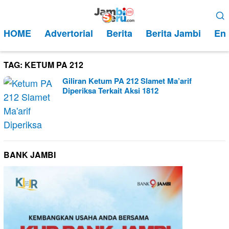
Loncat
Menu
ke
Mobile
HOME
Advertorial
Berita
Berita Jambi
Ent
konten
TAG:
KETUM PA 212
Giliran Ketum PA 212 Slamet Ma’arif
Diperiksa Terkait Aksi 1812
BANK JAMBI