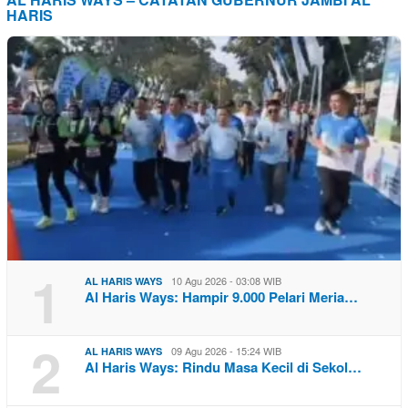
HARIS
1
10 Agu 2026 - 03:08 WIB
AL HARIS WAYS
Al Haris Ways: Hampir 9.000 Pelari Meria…
2
09 Agu 2026 - 15:24 WIB
AL HARIS WAYS
Al Haris Ways: Rindu Masa Kecil di Sekol…