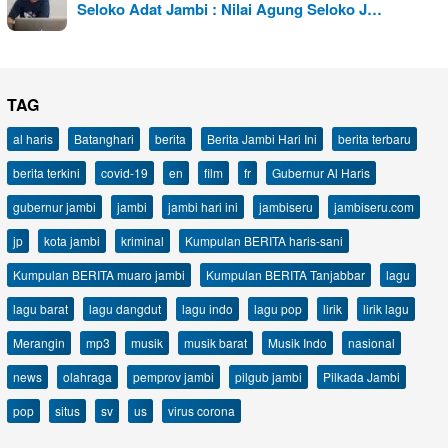
Seloko Adat Jambi : Nilai Agung Seloko J…
TAG
al haris
Batanghari
berita
Berita Jambi Hari Ini
berita terbaru
berita terkini
covid-19
en
film
fr
Gubernur Al Haris
gubernur jambi
jambi
jambi hari ini
jambiseru
jambiseru.com
jp
kota jambi
kriminal
Kumpulan BERITA haris-sani
Kumpulan BERITA muaro jambi
Kumpulan BERITA Tanjabbar
lagu
lagu barat
lagu dangdut
lagu indo
lagu pop
lirik
lirik lagu
Merangin
mp3
musik
musik barat
Musik Indo
nasional
news
olahraga
pemprov jambi
pilgub jambi
Pilkada Jambi
pop
situs
sv
us
virus corona