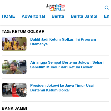
Loncat
Menu
ke
Mobile
HOME
Advertorial
Berita
Berita Jambi
Ent
konten
TAG:
KETUM GOLKAR
Bahlil Jadi Ketum Golkar: Ini Program
Utamanya
Airlangga Sempat Bertemu Jokowi, Sehari
Sebelum Mundur dari Ketum Golkar
Presiden Jokowi ke Jawa Timur Usai
Bertemu Ketum Golkar
BANK JAMBI