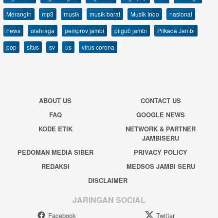
Merangin
mp3
musik
musik barat
Musik Indo
nasional
news
olahraga
pemprov jambi
pilgub jambi
Pilkada Jambi
pop
situs
sv
us
virus corona
ABOUT US
CONTACT US
FAQ
GOOGLE NEWS
KODE ETIK
NETWORK & PARTNER
JAMBISERU
PEDOMAN MEDIA SIBER
PRIVACY POLICY
REDAKSI
MEDSOS JAMBI SERU
DISCLAIMER
JARINGAN SOCIAL
Facebook
Twitter