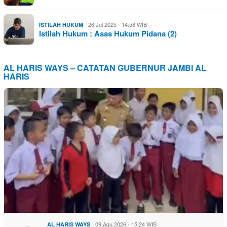
26 Jul 2025 - 14:58 WIB
ISTILAH HUKUM
Istilah Hukum : Asas Hukum Pidana (2)
AL HARIS WAYS – CATATAN GUBERNUR JAMBI AL
HARIS
09 Agu 2026 - 15:24 WIB
AL HARIS WAYS