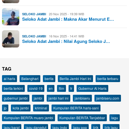
20 Nov 2025 - 19:39 WIB
SELOKO JAMBI
Seloko Adat Jambi : Makna Akar Menurut E…
16 Nov 2025 - 14:41 WIB
SELOKO JAMBI
Seloko Adat Jambi : Nilai Agung Seloko J…
TAG
al haris
Batanghari
berita
Berita Jambi Hari Ini
berita terbaru
berita terkini
covid-19
en
film
fr
Gubernur Al Haris
gubernur jambi
jambi
jambi hari ini
jambiseru
jambiseru.com
jp
kota jambi
kriminal
Kumpulan BERITA haris-sani
Kumpulan BERITA muaro jambi
Kumpulan BERITA Tanjabbar
lagu
lagu barat
lagu dangdut
lagu indo
lagu pop
lirik
lirik lagu