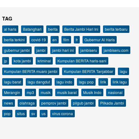
TAG
al haris
Batanghari
berita
Berita Jambi Hari Ini
berita terbaru
berita terkini
covid-19
en
film
fr
Gubernur Al Haris
gubernur jambi
jambi
jambi hari ini
jambiseru
jambiseru.com
jp
kota jambi
kriminal
Kumpulan BERITA haris-sani
Kumpulan BERITA muaro jambi
Kumpulan BERITA Tanjabbar
lagu
lagu barat
lagu dangdut
lagu indo
lagu pop
lirik
lirik lagu
Merangin
mp3
musik
musik barat
Musik Indo
nasional
news
olahraga
pemprov jambi
pilgub jambi
Pilkada Jambi
pop
situs
sv
us
virus corona