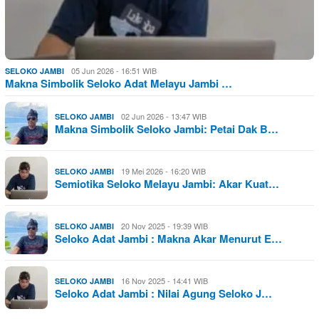
05 Jun 2026 - 16:51 WIB
SELOKO JAMBI
Makna Simbolik Seloko Adat Melayu Jambi …
02 Jun 2026 - 13:47 WIB
SELOKO JAMBI
Makna Simbolik Seloko Jambi: Petai Dak B…
19 Mei 2026 - 16:20 WIB
SELOKO JAMBI
Semiotika Seloko Melayu Jambi: Akar Kuat…
20 Nov 2025 - 19:39 WIB
SELOKO JAMBI
Seloko Adat Jambi : Makna Akar Menurut E…
16 Nov 2025 - 14:41 WIB
SELOKO JAMBI
Seloko Adat Jambi : Nilai Agung Seloko J…