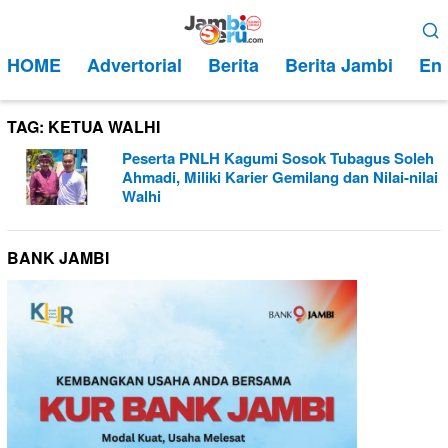
Loncat
Menu
ke
Mobile
HOME
Advertorial
Berita
Berita Jambi
Ent
konten
TAG:
KETUA WALHI
Peserta PNLH Kagumi Sosok Tubagus Soleh
Ahmadi, Miliki Karier Gemilang dan Nilai-nilai
Walhi
BANK JAMBI