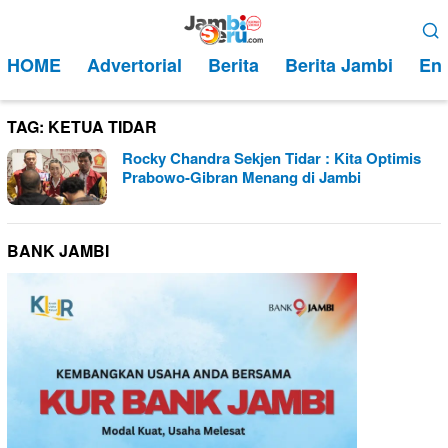
Loncat
Menu
ke
Mobile
HOME
Advertorial
Berita
Berita Jambi
Ent
konten
TAG:
KETUA TIDAR
Rocky Chandra Sekjen Tidar : Kita Optimis
Prabowo-Gibran Menang di Jambi
BANK JAMBI