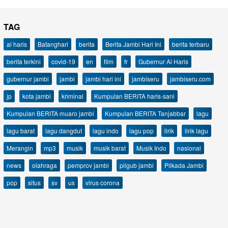
TAG
al haris
Batanghari
berita
Berita Jambi Hari Ini
berita terbaru
berita terkini
covid-19
en
film
fr
Gubernur Al Haris
gubernur jambi
jambi
jambi hari ini
jambiseru
jambiseru.com
jp
kota jambi
kriminal
Kumpulan BERITA haris-sani
Kumpulan BERITA muaro jambi
Kumpulan BERITA Tanjabbar
lagu
lagu barat
lagu dangdut
lagu indo
lagu pop
lirik
lirik lagu
Merangin
mp3
musik
musik barat
Musik Indo
nasional
news
olahraga
pemprov jambi
pilgub jambi
Pilkada Jambi
pop
situs
sv
us
virus corona