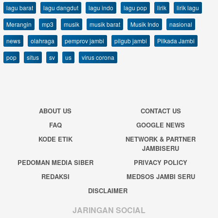
lagu barat
lagu dangdut
lagu indo
lagu pop
lirik
lirik lagu
Merangin
mp3
musik
musik barat
Musik Indo
nasional
news
olahraga
pemprov jambi
pilgub jambi
Pilkada Jambi
pop
situs
sv
us
virus corona
ABOUT US
CONTACT US
FAQ
GOOGLE NEWS
KODE ETIK
NETWORK & PARTNER
JAMBISERU
PEDOMAN MEDIA SIBER
PRIVACY POLICY
REDAKSI
MEDSOS JAMBI SERU
DISCLAIMER
JARINGAN SOCIAL