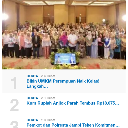
1
206 Dilihat
BERITA
Bikin UMKM Perempuan Naik Kelas!
Langkah…
2
201 Dilihat
BERITA
Kurs Rupiah Anjlok Parah Tembus Rp18.075…
3
195 Dilihat
BERITA
Pemkot dan Polresta Jambi Teken Komitmen…