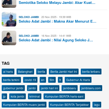
Semiotika Seloko Melayu Jambi: Akar Kuat…
20 Nov 2025 - 19:39 WIB
SELOKO JAMBI
Seloko Adat Jambi : Makna Akar Menurut E…
16 Nov 2025 - 14:41 WIB
SELOKO JAMBI
Seloko Adat Jambi : Nilai Agung Seloko J…
TAG
al haris
Batanghari
berita
Berita Jambi Hari Ini
berita terbaru
berita terkini
covid-19
en
film
fr
Gubernur Al Haris
gubernur jambi
jambi
jambi hari ini
jambiseru
jambiseru.com
jp
kota jambi
kriminal
Kumpulan BERITA haris-sani
Kumpulan BERITA muaro jambi
Kumpulan BERITA Tanjabbar
lagu