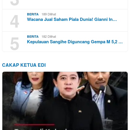
4
189 Dilihat
BERITA
Wacana Jual Saham Piala Dunia! Gianni In…
5
182 Dilihat
BERITA
Kepulauan Sangihe Diguncang Gempa M 5,2 …
CAKAP KETUA EDI