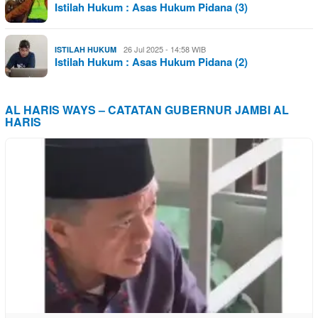
Istilah Hukum : Asas Hukum Pidana (3)
26 Jul 2025 - 14:58 WIB
ISTILAH HUKUM
Istilah Hukum : Asas Hukum Pidana (2)
AL HARIS WAYS – CATATAN GUBERNUR JAMBI AL
HARIS