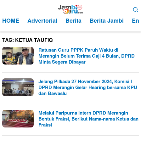
Loncat
Menu
ke
Mobile
HOME
Advertorial
Berita
Berita Jambi
Ent
konten
TAG:
KETUA TAUFIQ
Ratusan Guru PPPK Paruh Waktu di
Merangin Belum Terima Gaji 4 Bulan, DPRD
Minta Segera Dibayar
Jelang Pilkada 27 November 2024, Komisi I
DPRD Merangin Gelar Hearing bersama KPU
dan Bawaslu
Melalui Paripurna Intern DPRD Merangin
Bentuk Fraksi, Berikut Nama-nama Ketua dan
Fraksi