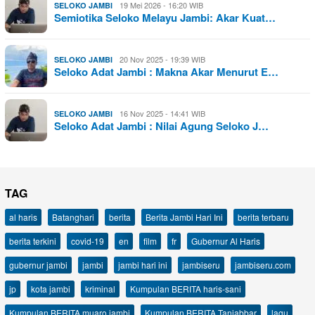
19 Mei 2026 - 16:20 WIB
SELOKO JAMBI
Semiotika Seloko Melayu Jambi: Akar Kuat…
20 Nov 2025 - 19:39 WIB
SELOKO JAMBI
Seloko Adat Jambi : Makna Akar Menurut E…
16 Nov 2025 - 14:41 WIB
SELOKO JAMBI
Seloko Adat Jambi : Nilai Agung Seloko J…
TAG
al haris
Batanghari
berita
Berita Jambi Hari Ini
berita terbaru
berita terkini
covid-19
en
film
fr
Gubernur Al Haris
gubernur jambi
jambi
jambi hari ini
jambiseru
jambiseru.com
jp
kota jambi
kriminal
Kumpulan BERITA haris-sani
Kumpulan BERITA muaro jambi
Kumpulan BERITA Tanjabbar
lagu