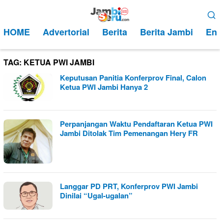
Loncat
Menu
ke
Mobile
HOME
Advertorial
Berita
Berita Jambi
Ent
konten
TAG:
KETUA PWI JAMBI
Keputusan Panitia Konferprov Final, Calon
Ketua PWI Jambi Hanya 2
Perpanjangan Waktu Pendaftaran Ketua PWI
Jambi Ditolak Tim Pemenangan Hery FR
Langgar PD PRT, Konferprov PWI Jambi
Dinilai “Ugal-ugalan”