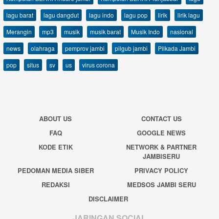
lagu barat
lagu dangdut
lagu indo
lagu pop
lirik
lirik lagu
Merangin
mp3
musik
musik barat
Musik Indo
nasional
news
olahraga
pemprov jambi
pilgub jambi
Pilkada Jambi
pop
situs
sv
us
virus corona
ABOUT US
CONTACT US
FAQ
GOOGLE NEWS
KODE ETIK
NETWORK & PARTNER
JAMBISERU
PEDOMAN MEDIA SIBER
PRIVACY POLICY
REDAKSI
MEDSOS JAMBI SERU
DISCLAIMER
JARINGAN SOCIAL