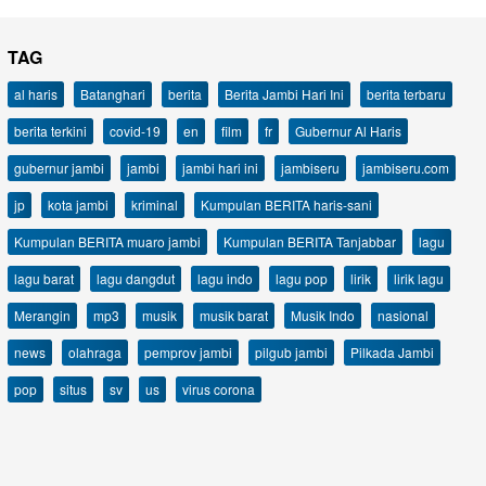
TAG
al haris
Batanghari
berita
Berita Jambi Hari Ini
berita terbaru
berita terkini
covid-19
en
film
fr
Gubernur Al Haris
gubernur jambi
jambi
jambi hari ini
jambiseru
jambiseru.com
jp
kota jambi
kriminal
Kumpulan BERITA haris-sani
Kumpulan BERITA muaro jambi
Kumpulan BERITA Tanjabbar
lagu
lagu barat
lagu dangdut
lagu indo
lagu pop
lirik
lirik lagu
Merangin
mp3
musik
musik barat
Musik Indo
nasional
news
olahraga
pemprov jambi
pilgub jambi
Pilkada Jambi
pop
situs
sv
us
virus corona