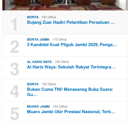
1
190 Dilihat
BERITA
Bujang Zuar Hadiri Pelantikan Persatuan …
2
170 Dilihat
BERITA JAMBI
3 Kandidat Kuat Pilgub Jambi 2029, Penga…
3
169 Dilihat
AL HARIS WAYS
Al Haris Ways: Sekolah Rakyat Terintegra…
4
159 Dilihat
BERITA
Bukan Cuma TNI! Mensesneg Buka Suara:
Gu…
5
154 Dilihat
MUARO JAMBI
Muaro Jambi Ukir Prestasi Nasional, Terb…