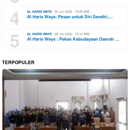
4
30 Jun 2026 - 15:50 WIB
AL HARIS WAYS
Al Haris Ways: Pesan untuk Diri Sendiri,…
5
28 Jun 2026 - 15:14 WIB
AL HARIS WAYS
Al Haris Ways : Pekan Kebudayaan Daerah …
TERPOPULER