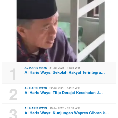
1
31 Jul 2026 - 11:35 WIB
AL HARIS WAYS
Al Haris Ways: Sekolah Rakyat Terintegra…
2
22 Jul 2026 - 14:07 WIB
AL HARIS WAYS
Al Haris Ways: Titip Derajat Kesehatan J…
3
19 Jul 2026 - 13:03 WIB
AL HARIS WAYS
Al Haris Ways: Kunjungan Wapres Gibran k…