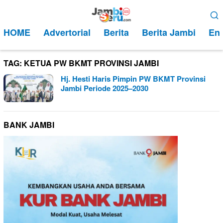
Loncat
Menu
ke
Mobile
HOME
Advertorial
Berita
Berita Jambi
Ent
konten
TAG:
KETUA PW BKMT PROVINSI JAMBI
Hj. Hesti Haris Pimpin PW BKMT Provinsi
Jambi Periode 2025–2030
BANK JAMBI