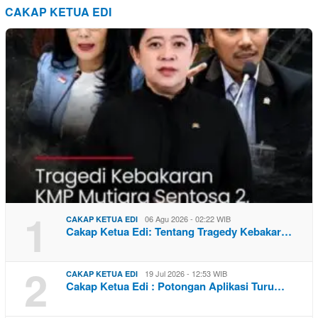
CAKAP KETUA EDI
1
06 Agu 2026 - 02:22 WIB
CAKAP KETUA EDI
Cakap Ketua Edi: Tentang Tragedy Kebakar…
2
19 Jul 2026 - 12:53 WIB
CAKAP KETUA EDI
Cakap Ketua Edi : Potongan Aplikasi Turu…