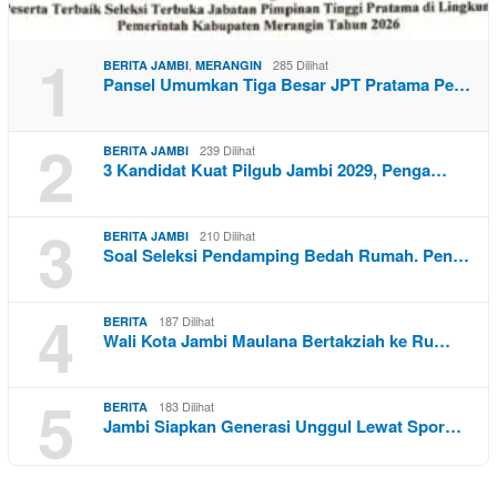
1
,
285 Dilihat
BERITA JAMBI
MERANGIN
Pansel Umumkan Tiga Besar JPT Pratama Pe…
2
239 Dilihat
BERITA JAMBI
3 Kandidat Kuat Pilgub Jambi 2029, Penga…
3
210 Dilihat
BERITA JAMBI
Soal Seleksi Pendamping Bedah Rumah. Pen…
4
187 Dilihat
BERITA
Wali Kota Jambi Maulana Bertakziah ke Ru…
5
183 Dilihat
BERITA
Jambi Siapkan Generasi Unggul Lewat Spor…