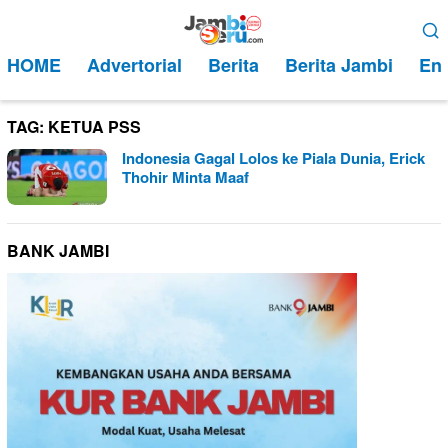
Loncat
Menu
ke
Mobile
HOME
Advertorial
Berita
Berita Jambi
Ent
konten
TAG:
KETUA PSS
Indonesia Gagal Lolos ke Piala Dunia, Erick
Thohir Minta Maaf
BANK JAMBI