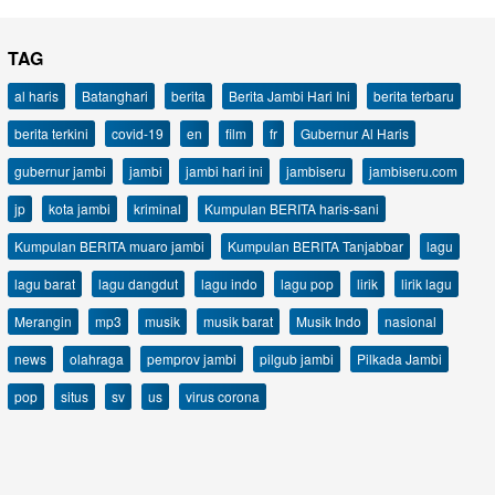
TAG
al haris
Batanghari
berita
Berita Jambi Hari Ini
berita terbaru
berita terkini
covid-19
en
film
fr
Gubernur Al Haris
gubernur jambi
jambi
jambi hari ini
jambiseru
jambiseru.com
jp
kota jambi
kriminal
Kumpulan BERITA haris-sani
Kumpulan BERITA muaro jambi
Kumpulan BERITA Tanjabbar
lagu
lagu barat
lagu dangdut
lagu indo
lagu pop
lirik
lirik lagu
Merangin
mp3
musik
musik barat
Musik Indo
nasional
news
olahraga
pemprov jambi
pilgub jambi
Pilkada Jambi
pop
situs
sv
us
virus corona