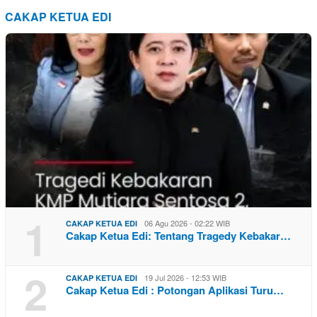
CAKAP KETUA EDI
1
06 Agu 2026 - 02:22 WIB
CAKAP KETUA EDI
Cakap Ketua Edi: Tentang Tragedy Kebakar…
2
19 Jul 2026 - 12:53 WIB
CAKAP KETUA EDI
Cakap Ketua Edi : Potongan Aplikasi Turu…