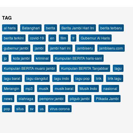
TAG
al haris
Batanghari
berita
Berita Jambi Hari Ini
berita terbaru
berita terkini
covid-19
en
film
fr
Gubernur Al Haris
gubernur jambi
jambi
jambi hari ini
jambiseru
jambiseru.com
jp
kota jambi
kriminal
Kumpulan BERITA haris-sani
Kumpulan BERITA muaro jambi
Kumpulan BERITA Tanjabbar
lagu
lagu barat
lagu dangdut
lagu indo
lagu pop
lirik
lirik lagu
Merangin
mp3
musik
musik barat
Musik Indo
nasional
news
olahraga
pemprov jambi
pilgub jambi
Pilkada Jambi
pop
situs
sv
us
virus corona