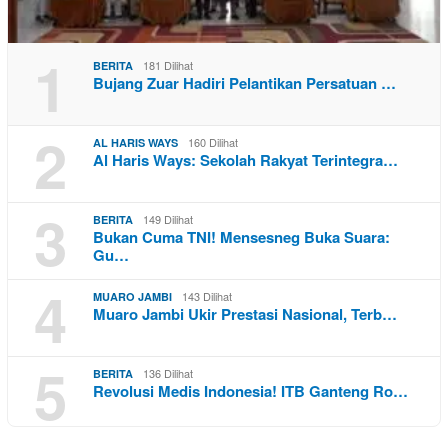
1
181 Dilihat
BERITA
Bujang Zuar Hadiri Pelantikan Persatuan …
2
160 Dilihat
AL HARIS WAYS
Al Haris Ways: Sekolah Rakyat Terintegra…
3
149 Dilihat
BERITA
Bukan Cuma TNI! Mensesneg Buka Suara:
Gu…
4
143 Dilihat
MUARO JAMBI
Muaro Jambi Ukir Prestasi Nasional, Terb…
5
136 Dilihat
BERITA
Revolusi Medis Indonesia! ITB Ganteng Ro…