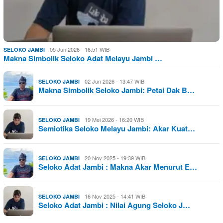
05 Jun 2026 - 16:51 WIB
SELOKO JAMBI
Makna Simbolik Seloko Adat Melayu Jambi …
02 Jun 2026 - 13:47 WIB
SELOKO JAMBI
Makna Simbolik Seloko Jambi: Petai Dak B…
19 Mei 2026 - 16:20 WIB
SELOKO JAMBI
Semiotika Seloko Melayu Jambi: Akar Kuat…
20 Nov 2025 - 19:39 WIB
SELOKO JAMBI
Seloko Adat Jambi : Makna Akar Menurut E…
16 Nov 2025 - 14:41 WIB
SELOKO JAMBI
Seloko Adat Jambi : Nilai Agung Seloko J…