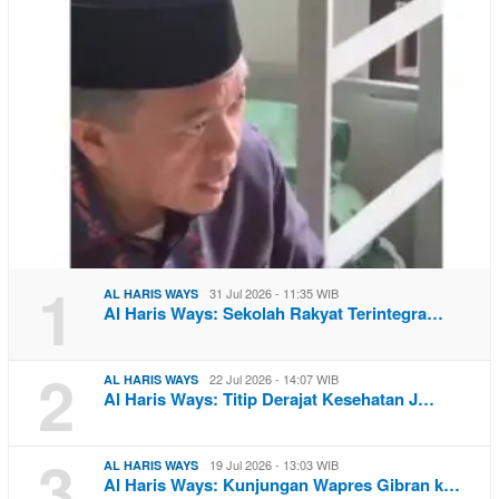
1
31 Jul 2026 - 11:35 WIB
AL HARIS WAYS
Al Haris Ways: Sekolah Rakyat Terintegra…
2
22 Jul 2026 - 14:07 WIB
AL HARIS WAYS
Al Haris Ways: Titip Derajat Kesehatan J…
3
19 Jul 2026 - 13:03 WIB
AL HARIS WAYS
Al Haris Ways: Kunjungan Wapres Gibran k…