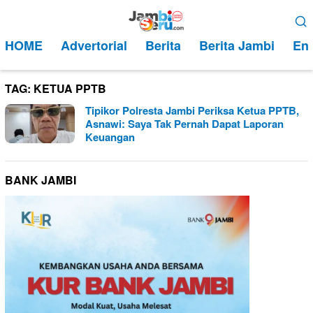
Loncat
Menu
ke
Mobile
HOME
Advertorial
Berita
Berita Jambi
Ent
konten
TAG:
KETUA PPTB
Tipikor Polresta Jambi Periksa Ketua PPTB,
Asnawi: Saya Tak Pernah Dapat Laporan
Keuangan
BANK JAMBI