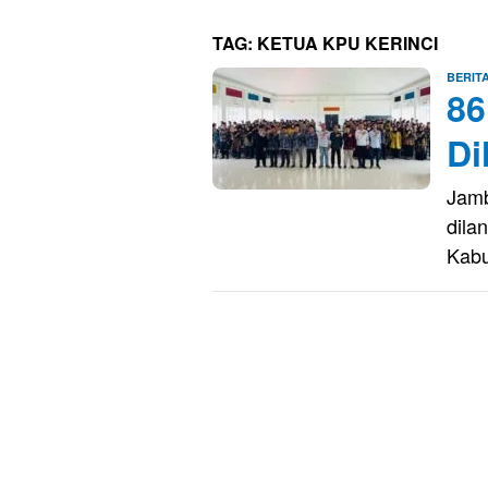
TAG:
KETUA KPU KERINCI
BERIT
86
Di
Jamb
dila
Kab