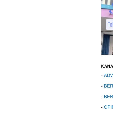
KANA
-
ADV
-
BER
-
BER
-
OPI