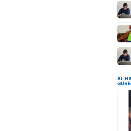
AL H
GUBE