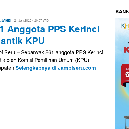
BANK
Firman
24 Jan 2023 - 20:07 WIB
A JAMBI
1 Anggota PPS Kerinci
Saputra
lantik KPU
i Seru – Sebanyak 861 anggota PPS Kerinci
ntik oleh Komisi Pemilihan Umum (KPU)
upaten
Selengkapnya di Jambiseru.com