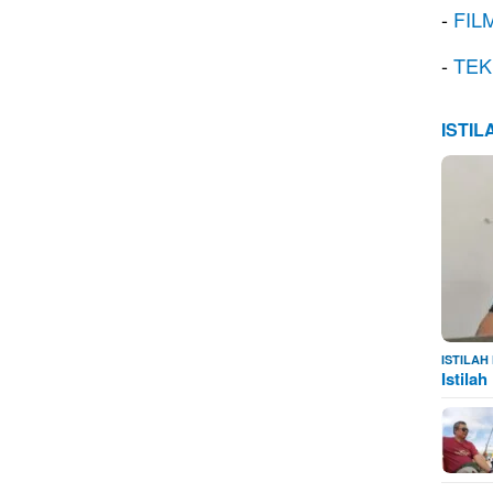
-
FIL
-
TEK
ISTI
ISTILA
Istila